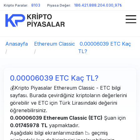
8103
186.421.888.204.030,97₺
Kripto Paralar:
Piyasa Değer:
Anasayfa
Ethereum Classic
0.00006039 ETC Kaç
/
/
TL?
0.00006039 ETC Kaç TL?
💰Kripto Piyasalar Ethereum Classic - ETC bilgi
sayfası. Burada çevirdiğiniz kriptoların değerlerini
görebilir ve ETC için Türk Lirasındaki değerini
öğrenebilirsiniz.
0.00006039 Ethereum Classic (ETC)
Şuan için
0.01745978
TL
yapmaktadır.
Aşağıdaki bilgi ekranlarımızdan 📉 geçmiş