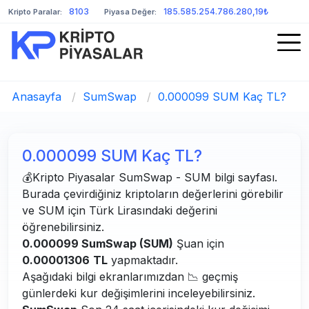
8103
185.585.254.786.280,19₺
Kripto Paralar:
Piyasa Değer:
Anasayfa
/
SumSwap
/
0.000099 SUM Kaç TL?
0.000099 SUM Kaç TL?
💰Kripto Piyasalar SumSwap - SUM bilgi sayfası.
Burada çevirdiğiniz kriptoların değerlerini görebilir
ve SUM için Türk Lirasındaki değerini
öğrenebilirsiniz.
0.000099 SumSwap (SUM)
Şuan için
0.00001306
TL
yapmaktadır.
Aşağıdaki bilgi ekranlarımızdan 📉 geçmiş
günlerdeki kur değişimlerini inceleyebilirsiniz.