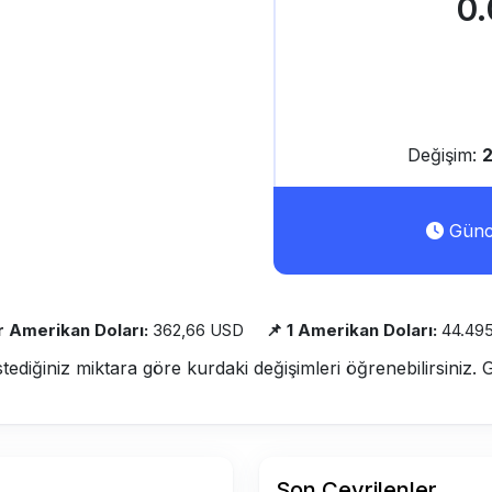
0
Değişim:
Günce
r Amerikan Doları:
362,66 USD
📌 1 Amerikan Doları:
44.49
stediğiniz miktara göre kurdaki değişimleri öğrenebilirsiniz. 
Son Çevrilenler