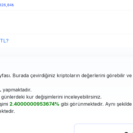
326,84₺
 TL?
ası. Burada çevirdiğiniz kriptoların değerlerini görebilir v
L
yapmaktadır.
ünlerdeki kur değişimlerini inceleyebilirsiniz.
işimi
2.4000000953674%
gibi görünmektedir. Aynı şekilde
ktedir.