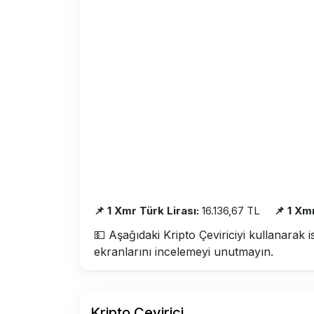
📌 1 Xmr Türk Lirası:
16.136,67 TL
📌 1 Xm
💵 Aşağıdaki Kripto Çeviriciyi kullanarak i
ekranlarını incelemeyi unutmayın.
Kripto Çevirici