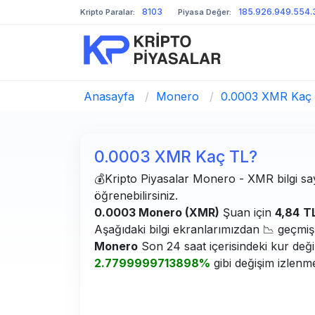
8103
185.926.949.554.
Kripto Paralar:
Piyasa Değer:
Anasayfa
/
Monero
/
0.0003 XMR Kaç
0.0003 XMR Kaç TL?
💰Kripto Piyasalar Monero - XMR bilgi sayf
öğrenebilirsiniz.
0.0003 Monero (XMR)
Şuan için
4,84
T
Aşağıdaki bilgi ekranlarımızdan 📉 geçmiş g
Monero
Son 24 saat içerisindeki kur değ
2.7799999713898%
gibi değişim izlenme