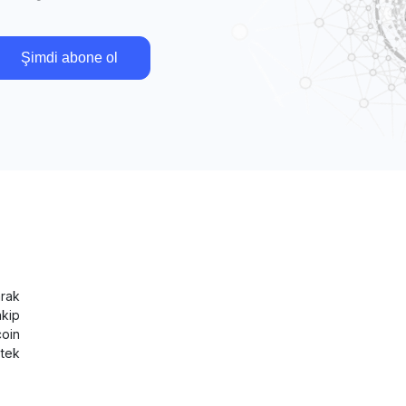
Şimdi abone ol
rak
akip
coin
tek