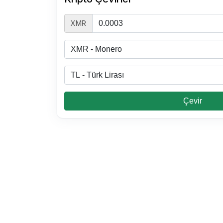
XMR
Çevir