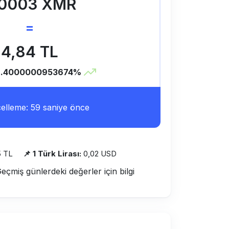
.0003 XMR
=
4,84 TL
2.4000000953674%
lleme: 59 saniye önce
5 TL
📌 1 Türk Lirası:
0,02 USD
Geçmiş günlerdeki değerler için bilgi