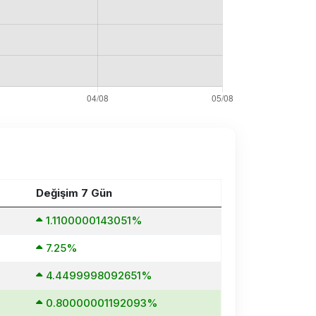
Değişim 7 Gün
1.1100000143051%
7.25%
4.4499998092651%
0.80000001192093%