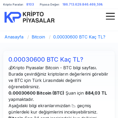
8103
186.713.629.846.469,59₺
Kripto Paralar:
Piyasa Değer:
Anasayfa
/
Bitcoin
/
0.00030600 BTC Kaç TL?
0.00030600 BTC Kaç TL?
💰Kripto Piyasalar Bitcoin - BTC bilgi sayfası.
Burada çevirdiğiniz kriptoların değerlerini görebilir
ve BTC için Türk Lirasındaki değerini
öğrenebilirsiniz.
0.00030600 Bitcoin (BTC)
Şuan için
884,03
TL
yapmaktadır.
Aşağıdaki bilgi ekranlarımızdan 📉 geçmiş
günlerdeki kur değişimlerini inceleyebilirsiniz.