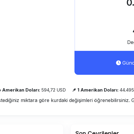
0
De
Günce
b Amerikan Doları:
594,72 USD
📌 1 Amerikan Doları:
44.495
stediğiniz miktara göre kurdaki değişimleri öğrenebilirsiniz. 
Son Çevrilenler