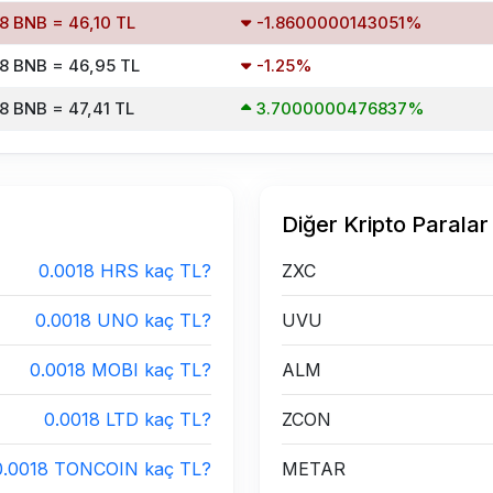
8 BNB = 46,10 TL
-1.8600000143051%
8 BNB = 46,95 TL
-1.25%
8 BNB = 47,41 TL
3.7000000476837%
Diğer Kripto Paralar
0.0018 HRS kaç TL?
ZXC
0.0018 UNO kaç TL?
UVU
0.0018 MOBI kaç TL?
ALM
0.0018 LTD kaç TL?
ZCON
0.0018 TONCOIN kaç TL?
METAR