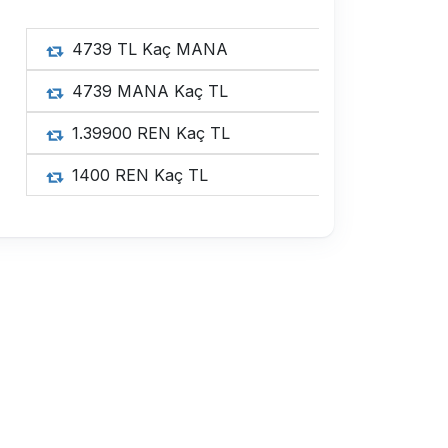
4739 
4739 
1.3990
1400 R