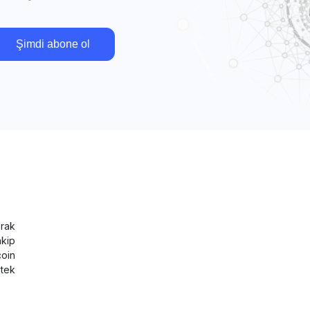
Şimdi abone ol
rak
akip
coin
tek