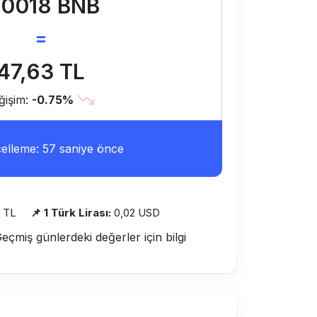
.0018 BNB
=
47,63 TL
ğişim:
-0.75%
lleme: 57 saniye önce
 TL
📌 1 Türk Lirası:
0,02 USD
Geçmiş günlerdeki değerler için bilgi