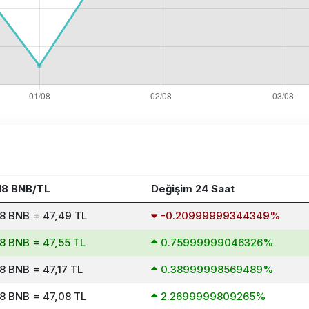
18 BNB/TL
Değişim 24 Saat
8 BNB = 47,49 TL
-0.20999999344349%
8 BNB = 47,55 TL
0.75999999046326%
8 BNB = 47,17 TL
0.38999998569489%
8 BNB = 47,08 TL
2.2699999809265%