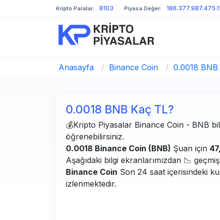
8103
186.377.987.475.
Kripto Paralar:
Piyasa Değer:
Anasayfa
/
Binance Coin
/
0.0018 BNB
0.0018 BNB Kaç TL?
💰Kripto Piyasalar Binance Coin - BNB bilg
öğrenebilirsiniz.
0.0018 Binance Coin (BNB)
Şuan için
47
Aşağıdaki bilgi ekranlarımızdan 📉 geçmiş g
Binance Coin
Son 24 saat içerisindeki ku
izlenmektedir.