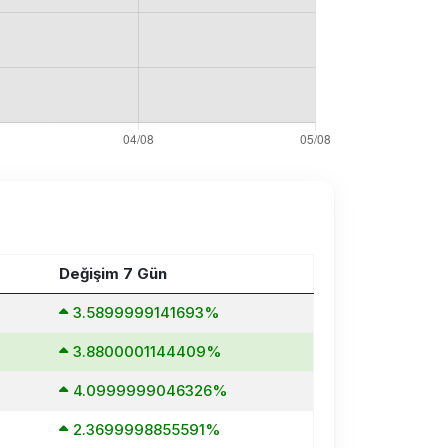
Değişim 7 Gün
3.5899999141693%
3.8800001144409%
4.0999999046326%
2.3699998855591%