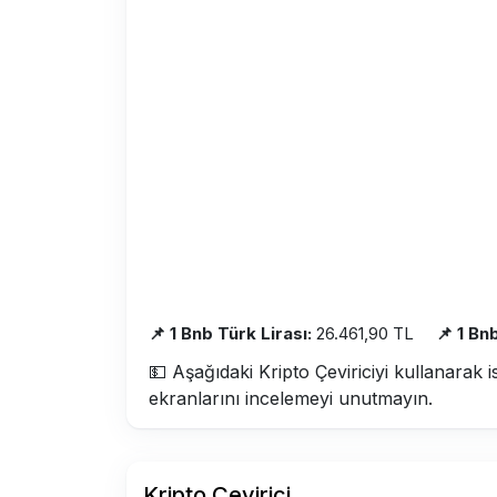
📌 1 Bnb Türk Lirası:
26.461,90 TL
📌 1 Bn
💵 Aşağıdaki Kripto Çeviriciyi kullanarak i
ekranlarını incelemeyi unutmayın.
Kripto Çevirici