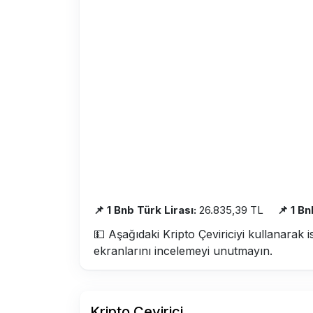
📌 1 Bnb Türk Lirası:
26.835,39 TL
📌 1 B
💵 Aşağıdaki Kripto Çeviriciyi kullanarak i
ekranlarını incelemeyi unutmayın.
Kripto Çevirici