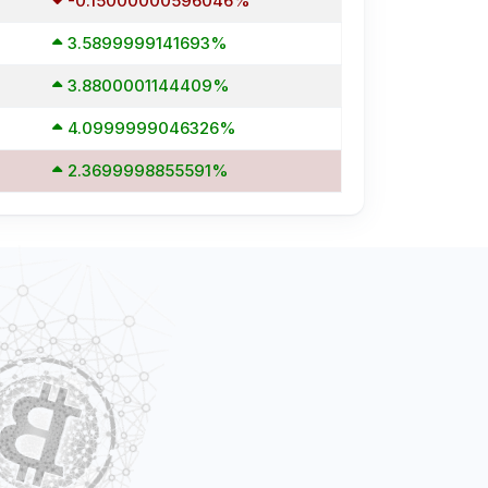
-0.15000000596046%
3.5899999141693%
3.8800001144409%
4.0999999046326%
2.3699998855591%