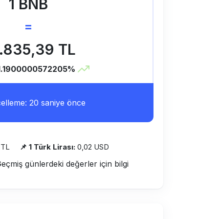
1 BNB
=
.835,39 TL
1.1900000572205%
lleme: 20 saniye önce
 TL
📌 1 Türk Lirası:
0,02 USD
Geçmiş günlerdeki değerler için bilgi