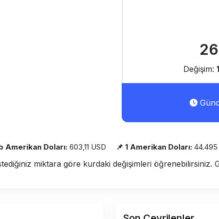
26
Değişim:
Günce
nb Amerikan Doları:
603,11 USD
📌 1 Amerikan Doları:
44.495
stediğiniz miktara göre kurdaki değişimleri öğrenebilirsiniz. 
Son Çevrilenler