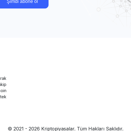
Şimdi abone ol
rak
akip
coin
tek
© 2021 - 2026 Kriptopiyasalar. Tüm Hakları Saklıdır.