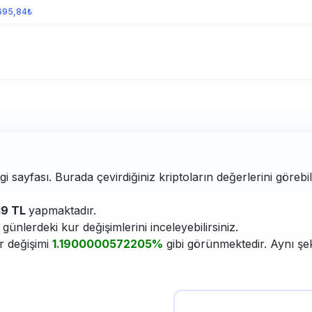
695,84₺
i sayfası. Burada çevirdiğiniz kriptoların değerlerini görebi
39 TL
yapmaktadır.
ünlerdeki kur değişimlerini inceleyebilirsiniz.
r değişimi
1.1900000572205%
gibi görünmektedir. Aynı şek