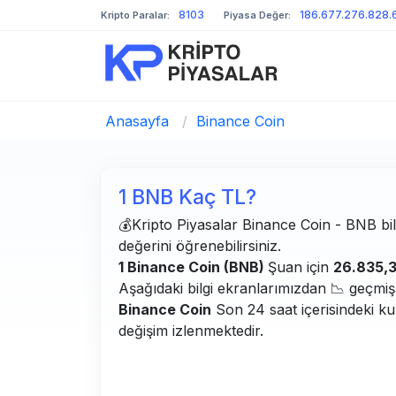
8103
186.677.276.828.
Kripto Paralar:
Piyasa Değer:
Anasayfa
/
Binance Coin
1 BNB Kaç TL?
💰Kripto Piyasalar Binance Coin - BNB bilg
değerini öğrenebilirsiniz.
1 Binance Coin (BNB)
Şuan için
26.835,
Aşağıdaki bilgi ekranlarımızdan 📉 geçmiş g
Binance Coin
Son 24 saat içerisindeki ku
değişim izlenmektedir.