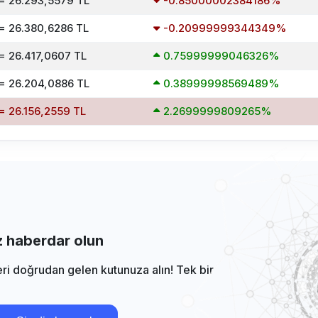
= 26.293,5579 TL
-0.85000002384186%
= 26.380,6286 TL
-0.20999999344349%
= 26.417,0607 TL
0.75999999046326%
= 26.204,0886 TL
0.38999998569489%
= 26.156,2559 TL
2.2699999809265%
iz haberdar olun
eri doğrudan gelen kutunuza alın! Tek bir