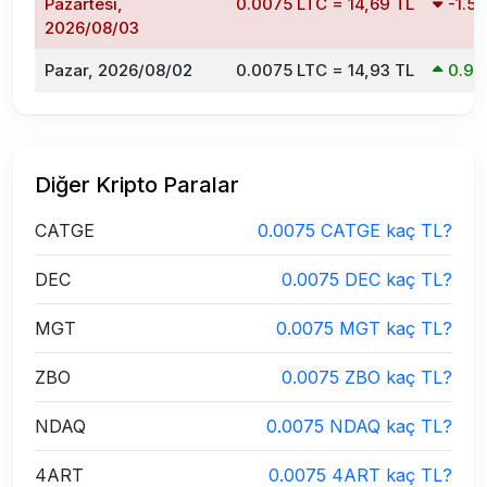
Pazartesi,
0.0075 LTC = 14,69 TL
-1.5
2026/08/03
Pazar, 2026/08/02
0.0075 LTC = 14,93 TL
0.9
Diğer Kripto Paralar
CATGE
0.0075 CATGE kaç TL?
DEC
0.0075 DEC kaç TL?
MGT
0.0075 MGT kaç TL?
ZBO
0.0075 ZBO kaç TL?
NDAQ
0.0075 NDAQ kaç TL?
4ART
0.0075 4ART kaç TL?