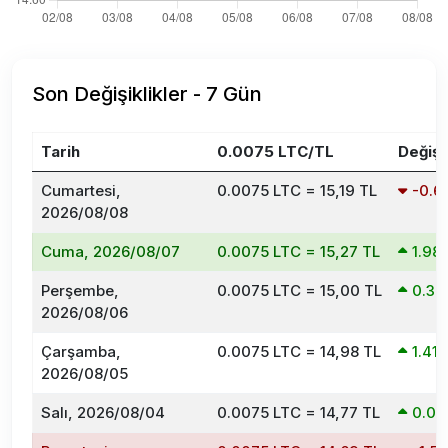
Son Değişiklikler - 7 Gün
Tarih
0.0075 LTC/TL
Değişi
Cumartesi,
0.0075 LTC = 15,19 TL
-0.
2026/08/08
Cuma, 2026/08/07
0.0075 LTC = 15,27 TL
1.9
Perşembe,
0.0075 LTC = 15,00 TL
0.3
2026/08/06
Çarşamba,
0.0075 LTC = 14,98 TL
1.4
2026/08/05
Salı, 2026/08/04
0.0075 LTC = 14,77 TL
0.0