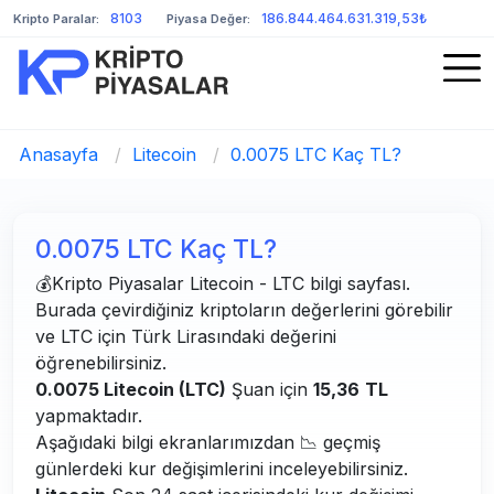
8103
186.844.464.631.319,53₺
Kripto Paralar:
Piyasa Değer:
Anasayfa
/
Litecoin
/
0.0075 LTC Kaç TL?
0.0075 LTC Kaç TL?
💰Kripto Piyasalar Litecoin - LTC bilgi sayfası.
Burada çevirdiğiniz kriptoların değerlerini görebilir
ve LTC için Türk Lirasındaki değerini
öğrenebilirsiniz.
0.0075 Litecoin (LTC)
Şuan için
15,36
TL
yapmaktadır.
Aşağıdaki bilgi ekranlarımızdan 📉 geçmiş
günlerdeki kur değişimlerini inceleyebilirsiniz.