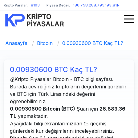
8103
186.758.288.795.193,81₺
Kripto Paralar:
Piyasa Değer:
Anasayfa
/
Bitcoin
/
0.00930600 BTC Kaç TL?
0.00930600 BTC Kaç TL?
💰Kripto Piyasalar Bitcoin - BTC bilgi sayfası.
Burada çevirdiğiniz kriptoların değerlerini görebilir
ve BTC için Türk Lirasındaki değerini
öğrenebilirsiniz.
0.00930600 Bitcoin (BTC)
Şuan için
26.883,36
TL
yapmaktadır.
Aşağıdaki bilgi ekranlarımızdan 📉 geçmiş
günlerdeki kur değişimlerini inceleyebilirsiniz.