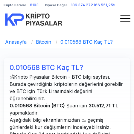
8103
186.374.272.166.551,25₺
Kripto Paralar:
Piyasa Değer:
Anasayfa
/
Bitcoin
/
0.010568 BTC Kaç TL?
0.010568 BTC Kaç TL?
💰Kripto Piyasalar Bitcoin - BTC bilgi sayfası.
Burada çevirdiğiniz kriptoların değerlerini görebilir
ve BTC için Türk Lirasındaki değerini
öğrenebilirsiniz.
0.010568 Bitcoin (BTC)
Şuan için
30.512,71
TL
yapmaktadır.
Aşağıdaki bilgi ekranlarımızdan 📉 geçmiş
günlerdeki kur değişimlerini inceleyebilirsiniz.