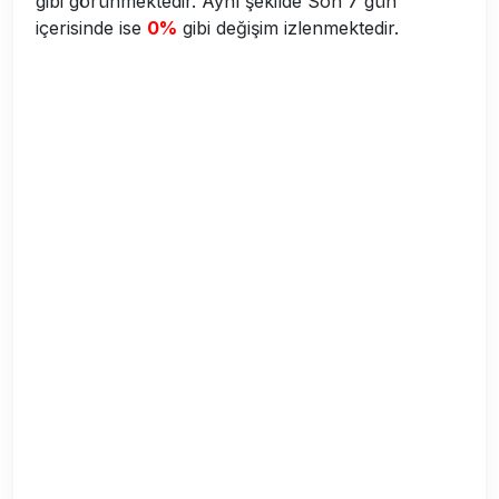
gibi görünmektedir. Aynı şekilde Son 7 gün
içerisinde ise
0%
gibi değişim izlenmektedir.