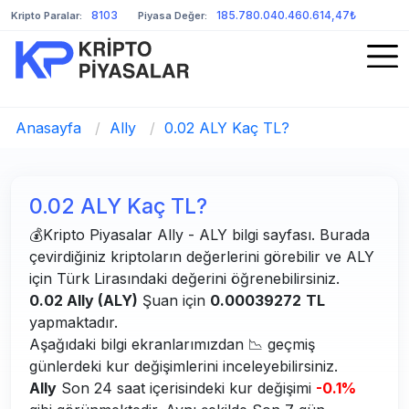
8103
185.780.040.460.614,47₺
Kripto Paralar:
Piyasa Değer:
Anasayfa
/
Ally
/
0.02 ALY Kaç TL?
0.02 ALY Kaç TL?
💰Kripto Piyasalar Ally - ALY bilgi sayfası. Burada
çevirdiğiniz kriptoların değerlerini görebilir ve ALY
için Türk Lirasındaki değerini öğrenebilirsiniz.
0.02 Ally (ALY)
Şuan için
0.00039272
TL
yapmaktadır.
Aşağıdaki bilgi ekranlarımızdan 📉 geçmiş
günlerdeki kur değişimlerini inceleyebilirsiniz.
Ally
Son 24 saat içerisindeki kur değişimi
-0.1%