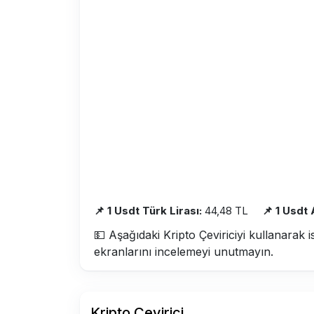
📌 1 Usdt Türk Lirası:
44,48 TL
📌 1 Usdt
💵 Aşağıdaki Kripto Çeviriciyi kullanarak i
ekranlarını incelemeyi unutmayın.
Kripto Çevirici