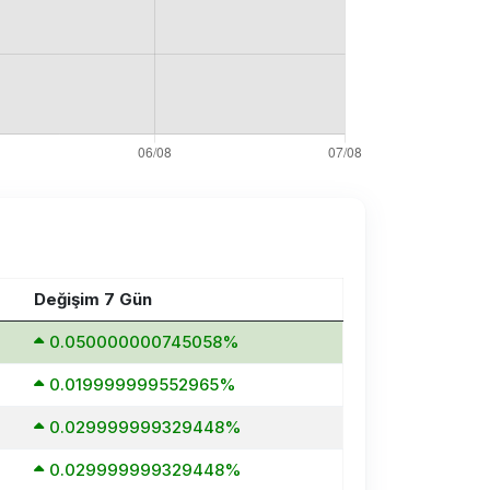
Değişim 7 Gün
0.050000000745058%
0.019999999552965%
0.029999999329448%
0.029999999329448%