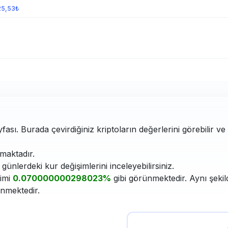
25,53₺
fası. Burada çevirdiğiniz kriptoların değerlerini görebilir v
aktadır.
ünlerdeki kur değişimlerini inceleyebilirsiniz.
şimi
0.070000000298023%
gibi görünmektedir. Aynı şekil
enmektedir.