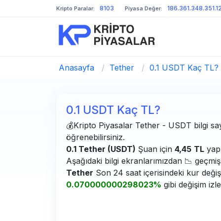
8103
186.361.348.351.1
Kripto Paralar:
Piyasa Değer:
Anasayfa
/
Tether
/
0.1 USDT Kaç TL?
0.1 USDT Kaç TL?
💰Kripto Piyasalar Tether - USDT bilgi say
öğrenebilirsiniz.
0.1 Tether (USDT)
Şuan için
4,45
TL
yapm
Aşağıdaki bilgi ekranlarımızdan 📉 geçmiş g
Tether
Son 24 saat içerisindeki kur deği
0.070000000298023%
gibi değişim izl