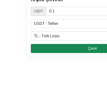
USDT
Çevir