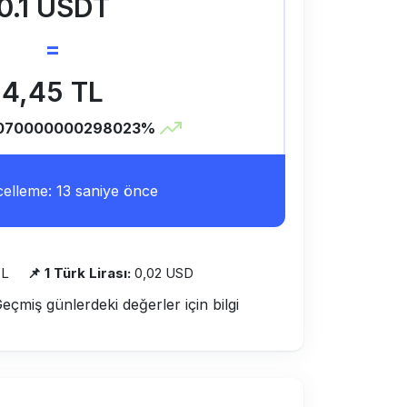
0.1 USDT
=
4,45 TL
070000000298023%
lleme: 13 saniye önce
TL
📌 1 Türk Lirası:
0,02 USD
Geçmiş günlerdeki değerler için bilgi