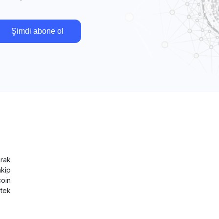
Şimdi abone ol
rak
akip
coin
tek