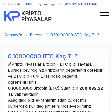
8103
186.425.321.581.638,34₺
Kripto Paralar:
Piyasa Değer:
Anasayfa
/
Bitcoin
/
0.10000000 BTC Kaç TL?
0.10000000 BTC Kaç TL?
💰Kripto Piyasalar Bitcoin - BTC bilgi sayfası.
Burada çevirdiğiniz kriptoların değerlerini görebilir
ve BTC için Türk Lirasındaki değerini
öğrenebilirsiniz.
0.10000000 Bitcoin (BTC)
Şuan için
288.892,22
TL
yapmaktadır.
Aşağıdaki bilgi ekranlarımızdan 📉 geçmiş
günlerdeki kur değişimlerini inceleyebilirsiniz.