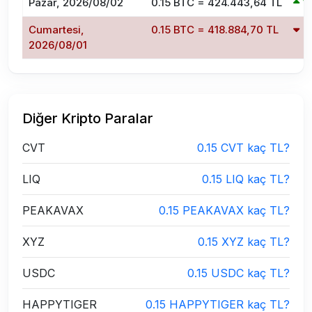
Pazar, 2026/08/02
0.15 BTC = 424.443,64 TL
1
Cumartesi,
0.15 BTC = 418.884,70 TL
-
2026/08/01
Diğer Kripto Paralar
CVT
0.15 CVT kaç TL?
LIQ
0.15 LIQ kaç TL?
PEAKAVAX
0.15 PEAKAVAX kaç TL?
XYZ
0.15 XYZ kaç TL?
USDC
0.15 USDC kaç TL?
HAPPYTIGER
0.15 HAPPYTIGER kaç TL?