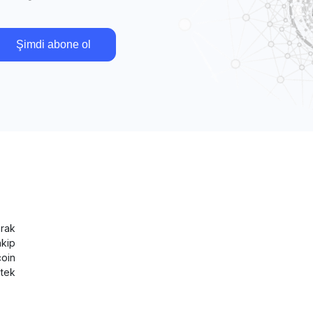
Şimdi abone ol
rak
akip
coin
tek