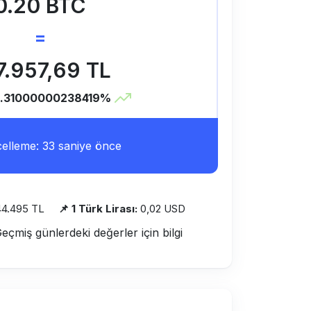
0.20 BTC
=
7.957,69 TL
.31000000238419%
lleme: 33 saniye önce
44.495 TL
📌 1 Türk Lirası:
0,02 USD
Geçmiş günlerdeki değerler için bilgi