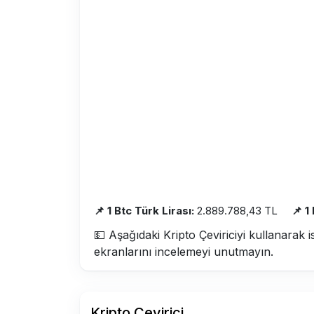
📌 1 Btc Türk Lirası:
2.889.788,43 TL
📌 1
💵 Aşağıdaki Kripto Çeviriciyi kullanarak i
ekranlarını incelemeyi unutmayın.
Kripto Çevirici