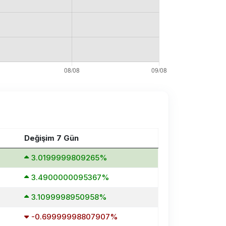
Değişim 7 Gün
3.0199999809265%
3.4900000095367%
3.1099998950958%
-0.69999998807907%