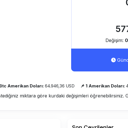
57
Değişim:
0
Günce
 Btc Amerikan Doları:
64.946,36 USD
📌 1 Amerikan Doları:
stediğiniz miktara göre kurdaki değişimleri öğrenebilirsiniz. 
Son Çevrilenler