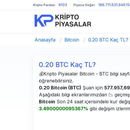
8103
186.711.631.949.1
Kripto Paralar:
Piyasa Değer:
Anasayfa
/
Bitcoin
/
0.20 BTC Kaç TL?
0.20 BTC Kaç TL?
💰Kripto Piyasalar Bitcoin - BTC bilgi sayf
öğrenebilirsiniz.
0.20 Bitcoin (BTC)
Şuan için
577.957,69
Aşağıdaki bilgi ekranlarımızdan 📉 geçmiş g
Bitcoin
Son 24 saat içerisindeki kur deği
3.4900000095367%
gibi değişim izlenm