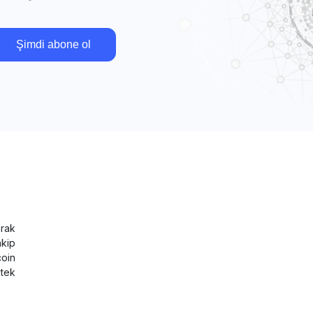
Şimdi abone ol
rak
akip
coin
tek