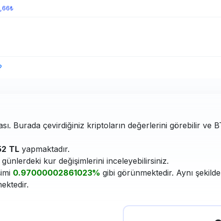
6,66₺
?
ası. Burada çevirdiğiniz kriptoların değerlerini görebilir ve 
52
TL
yapmaktadır.
ünlerdeki kur değişimlerini inceleyebilirsiniz.
şimi
0.97000002861023%
gibi görünmektedir. Aynı şekilde
ektedir.