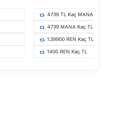
4739 
4739 
1.3990
1400 R