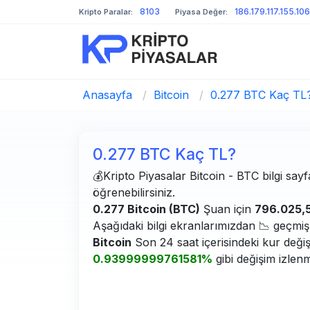
8103
186.179.117.155.10
Kripto Paralar:
Piyasa Değer:
Anasayfa
/
Bitcoin
/
0.277 BTC Kaç TL
0.277 BTC Kaç TL?
💰Kripto Piyasalar Bitcoin - BTC bilgi sayf
öğrenebilirsiniz.
0.277 Bitcoin (BTC)
Şuan için
796.025,
Aşağıdaki bilgi ekranlarımızdan 📉 geçmiş g
Bitcoin
Son 24 saat içerisindeki kur deği
0.93999999761581%
gibi değişim izlenm