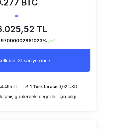
.277 BTC
=
6.025,52 TL
.97000002861023%
lleme: 21 saniye önce
44.495 TL
📌 1 Türk Lirası:
0,02 USD
Geçmiş günlerdeki değerler için bilgi