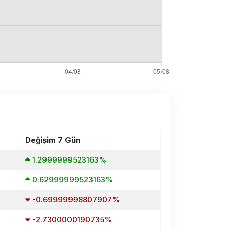
Değişim 7 Gün
1.2999999523163%
0.62999999523163%
-0.69999998807907%
-2.7300000190735%