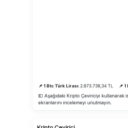
📌 1 Btc Türk Lirası:
2.873.738,34 TL
📌 1
💵 Aşağıdaki Kripto Çeviriciyi kullanarak i
ekranlarını incelemeyi unutmayın.
Kripto Çevirici