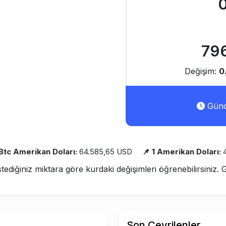
0
79
Değişim:
0
Günce
 Btc Amerikan Doları:
64.585,65 USD
📌 1 Amerikan Doları:
stediğiniz miktara göre kurdaki değişimleri öğrenebilirsiniz. 
Son Çevrilenler