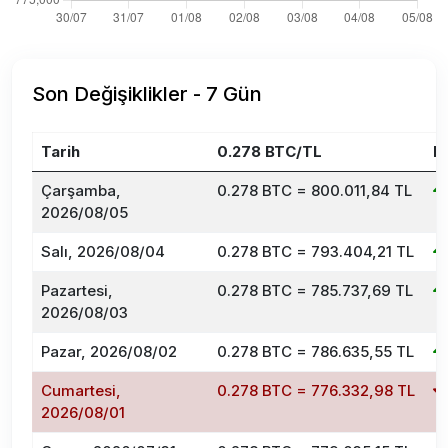
Son Değişiklikler - 7 Gün
Tarih
0.278 BTC/TL
D
Çarşamba,
0.278 BTC = 800.011,84 TL
2026/08/05
Salı, 2026/08/04
0.278 BTC = 793.404,21 TL
Pazartesi,
0.278 BTC = 785.737,69 TL
2026/08/03
Pazar, 2026/08/02
0.278 BTC = 786.635,55 TL
Cumartesi,
0.278 BTC = 776.332,98 TL
2026/08/01