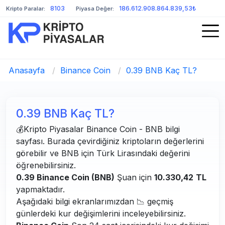
8103
186.612.908.864.839,53₺
Kripto Paralar:
Piyasa Değer:
Anasayfa
/
Binance Coin
/
0.39 BNB Kaç TL?
0.39 BNB Kaç TL?
💰Kripto Piyasalar Binance Coin - BNB bilgi
sayfası. Burada çevirdiğiniz kriptoların değerlerini
görebilir ve BNB için Türk Lirasındaki değerini
öğrenebilirsiniz.
0.39 Binance Coin (BNB)
Şuan için
10.330,42
TL
yapmaktadır.
Aşağıdaki bilgi ekranlarımızdan 📉 geçmiş
günlerdeki kur değişimlerini inceleyebilirsiniz.