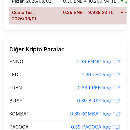
Pazar, 2026/08/02
0.39 BNB = 10.200,94 TL
2
Cumartesi,
0.39 BNB = 9.988,23 TL
-1
2026/08/01
Diğer Kripto Paralar
ENNO
0.39 ENNO kaç TL?
LED
0.39 LED kaç TL?
FREN
0.39 FREN kaç TL?
BUSY
0.39 BUSY kaç TL?
KOMBAT
0.39 KOMBAT kaç TL?
PACOCA
0.39 PACOCA kaç TL?