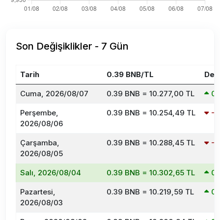
Son Değişiklikler - 7 Gün
Tarih
0.39 BNB/TL
Değ
Cuma, 2026/08/07
0.39 BNB = 10.277,00 TL
0
Perşembe,
0.39 BNB = 10.254,49 TL
-
2026/08/06
Çarşamba,
0.39 BNB = 10.288,45 TL
-
2026/08/05
Salı, 2026/08/04
0.39 BNB = 10.302,65 TL
0
Pazartesi,
0.39 BNB = 10.219,59 TL
0
2026/08/03