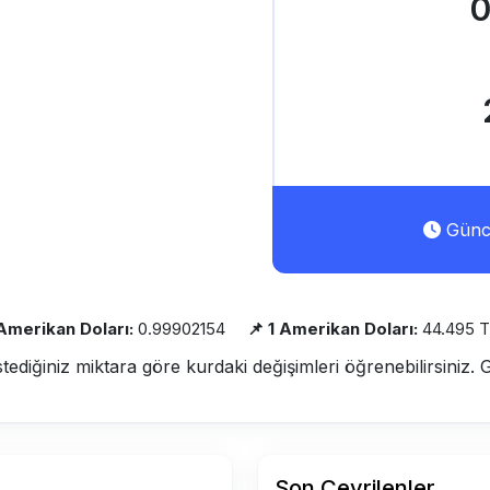
0
Günce
 Amerikan Doları:
0.99902154
📌 1 Amerikan Doları:
44.495 
stediğiniz miktara göre kurdaki değişimleri öğrenebilirsiniz. 
Son Çevrilenler