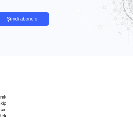
Şimdi abone ol
rak
akip
coin
tek