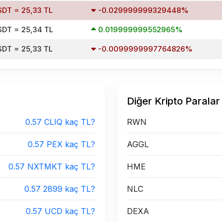
SDT = 25,33 TL
-0.029999999329448%
SDT = 25,34 TL
0.019999999552965%
SDT = 25,33 TL
-0.0099999997764826%
Diğer Kripto Paralar
0.57 CLIQ kaç TL?
RWN
0.57 PEX kaç TL?
AGGL
0.57 NXTMKT kaç TL?
HME
0.57 2899 kaç TL?
NLC
0.57 UCD kaç TL?
DEXA