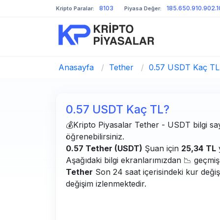
8103
185.650.910.902.
Kripto Paralar:
Piyasa Değer:
Anasayfa
/
Tether
/
0.57 USDT Kaç TL
0.57 USDT Kaç TL?
💰Kripto Piyasalar Tether - USDT bilgi say
öğrenebilirsiniz.
0.57 Tether (USDT)
Şuan için
25,34
TL
Aşağıdaki bilgi ekranlarımızdan 📉 geçmiş g
Tether
Son 24 saat içerisindeki kur deği
değişim izlenmektedir.