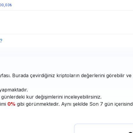
100,03₺
?
fası. Burada çevirdiğiniz kriptoların değerlerini görebilir v
yapmaktadır.
ünlerdeki kur değişimlerini inceleyebilirsiniz.
şimi
0%
gibi görünmektedir. Aynı şekilde Son 7 gün içerisind