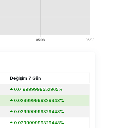
Değişim 7 Gün
0.019999999552965%
0.029999999329448%
0.029999999329448%
0.029999999329448%