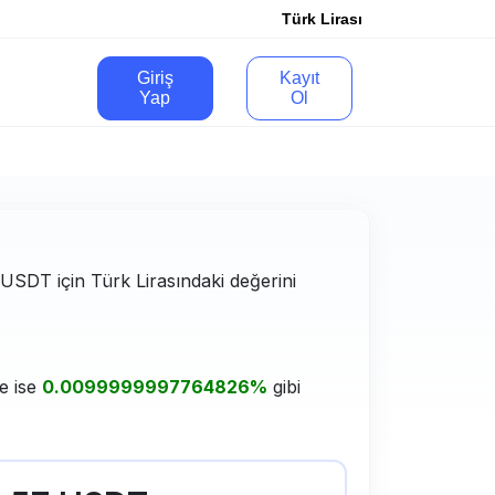
Türk Lirası
Giriş
Kayıt
Yap
Ol
e USDT için Türk Lirasındaki değerini
e ise
0.0099999997764826%
gibi