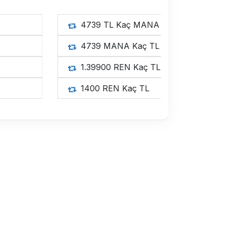
4739 
4739 
1.3990
1400 R