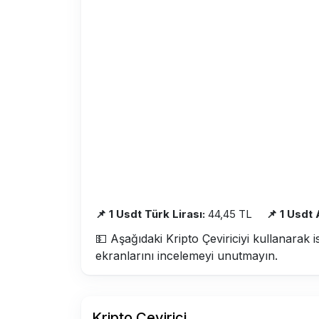
📌 1 Usdt Türk Lirası:
44,45 TL
📌 1 Usdt
💵 Aşağıdaki Kripto Çeviriciyi kullanarak i
ekranlarını incelemeyi unutmayın.
Kripto Çevirici