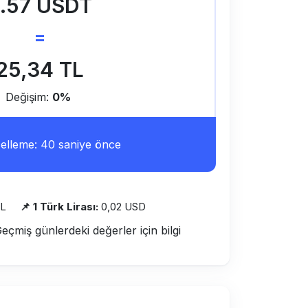
.57 USDT
=
25,34 TL
Değişim:
0%
lleme: 40 saniye önce
TL
📌 1 Türk Lirası:
0,02 USD
Geçmiş günlerdeki değerler için bilgi