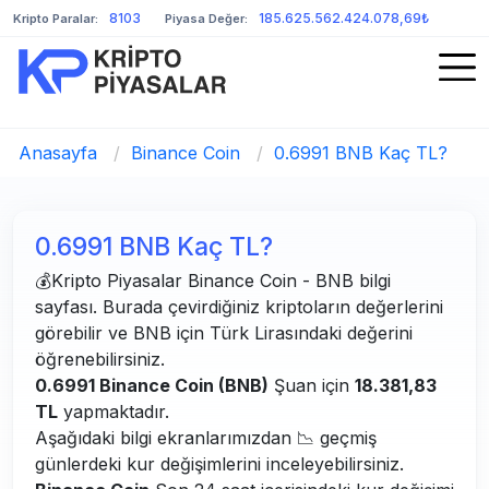
8103
185.625.562.424.078,69₺
Kripto Paralar:
Piyasa Değer:
Anasayfa
/
Binance Coin
/
0.6991 BNB Kaç TL?
0.6991 BNB Kaç TL?
💰Kripto Piyasalar Binance Coin - BNB bilgi
sayfası. Burada çevirdiğiniz kriptoların değerlerini
görebilir ve BNB için Türk Lirasındaki değerini
öğrenebilirsiniz.
0.6991 Binance Coin (BNB)
Şuan için
18.381,83
TL
yapmaktadır.
Aşağıdaki bilgi ekranlarımızdan 📉 geçmiş
günlerdeki kur değişimlerini inceleyebilirsiniz.