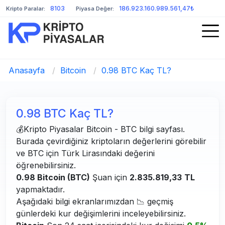
8103
186.923.160.989.561,47₺
Kripto Paralar:
Piyasa Değer:
Anasayfa
/
Bitcoin
/
0.98 BTC Kaç TL?
0.98 BTC Kaç TL?
💰Kripto Piyasalar Bitcoin - BTC bilgi sayfası.
Burada çevirdiğiniz kriptoların değerlerini görebilir
ve BTC için Türk Lirasındaki değerini
öğrenebilirsiniz.
0.98 Bitcoin (BTC)
Şuan için
2.835.819,33
TL
yapmaktadır.
Aşağıdaki bilgi ekranlarımızdan 📉 geçmiş
günlerdeki kur değişimlerini inceleyebilirsiniz.