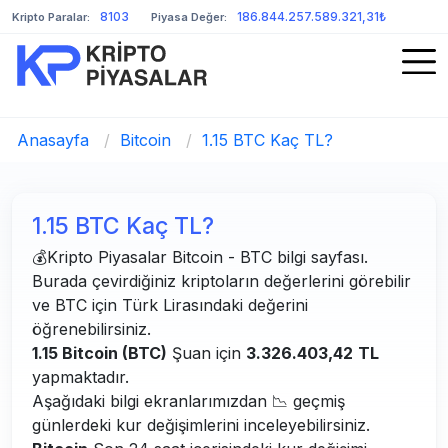
8103
186.844.257.589.321,31₺
Kripto Paralar:
Piyasa Değer:
Anasayfa
/
Bitcoin
/
1.15 BTC Kaç TL?
1.15 BTC Kaç TL?
💰Kripto Piyasalar Bitcoin - BTC bilgi sayfası.
Burada çevirdiğiniz kriptoların değerlerini görebilir
ve BTC için Türk Lirasındaki değerini
öğrenebilirsiniz.
1.15 Bitcoin (BTC)
Şuan için
3.326.403,42
TL
yapmaktadır.
Aşağıdaki bilgi ekranlarımızdan 📉 geçmiş
günlerdeki kur değişimlerini inceleyebilirsiniz.