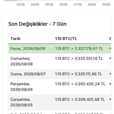
Son Değişiklikler - 7 Gün
Tarih
1.15 BTC/TL
De
Pazar, 2026/08/09
1.15 BTC = 3.337.179,67 TL
Cumartesi,
1.15 BTC = 3.323.551,14 TL
2026/08/08
Cuma, 2026/08/07
1.15 BTC = 3.320.111,66 TL
Perşembe,
1.15 BTC = 3.292.430,24 TL
2026/08/06
Çarşamba,
1.15 BTC = 3.309.401,48 TL
2026/08/05