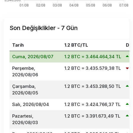
Son Değişiklikler - 7 Gün
Tarih
1.2 BTC/TL
De
Cuma, 2026/08/07
1.2 BTC = 3.464.464,34 TL
0
Perşembe,
1.2 BTC = 3.435.579,38 TL
-
2026/08/06
Çarşamba,
1.2 BTC = 3.453.288,50 TL
0
2026/08/05
Salı, 2026/08/04
1.2 BTC = 3.424.766,37 TL
0
Pazartesi,
1.2 BTC = 3.391.673,49 TL
0
2026/08/03