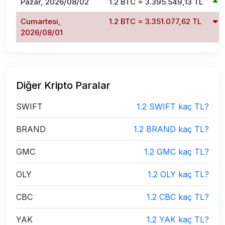
Pazar, 2026/08/02
1.2 BTC = 3.395.549,13 TL
1
Cumartesi,
1.2 BTC = 3.351.077,62 TL
-
2026/08/01
Diğer Kripto Paralar
SWIFT
1.2 SWIFT kaç TL?
BRAND
1.2 BRAND kaç TL?
GMC
1.2 GMC kaç TL?
OLY
1.2 OLY kaç TL?
CBC
1.2 CBC kaç TL?
YAK
1.2 YAK kaç TL?