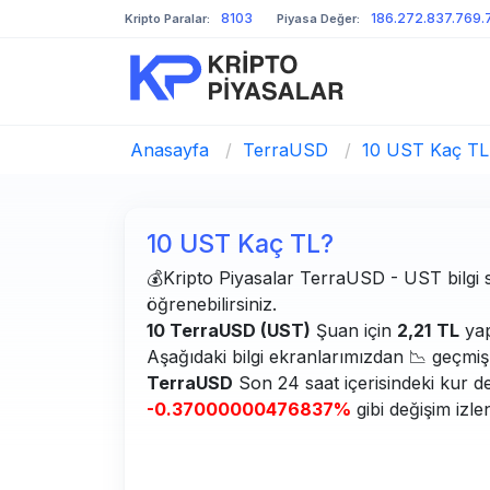
8103
186.272.837.769.
Kripto Paralar:
Piyasa Değer:
Anasayfa
/
TerraUSD
/
10 UST Kaç TL
10 UST Kaç TL?
💰Kripto Piyasalar TerraUSD - UST bilgi sa
öğrenebilirsiniz.
10 TerraUSD (UST)
Şuan için
2,21
TL
yap
Aşağıdaki bilgi ekranlarımızdan 📉 geçmiş g
TerraUSD
Son 24 saat içerisindeki kur d
-0.37000000476837%
gibi değişim izle