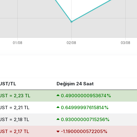
 UST/TL
Değişim 24 Saat
UST = 2,23 TL
0.49000000953674%
UST = 2,21 TL
0.64999997615814%
UST = 2,18 TL
0.93000000715256%
UST = 2,17 TL
-1.1900000572205%