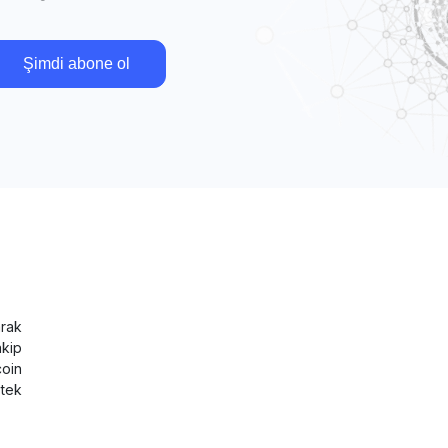
Şimdi abone ol
rak
akip
coin
tek