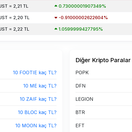
UST = 2,21 TL
0.73000001907349%
UST = 2,20 TL
-0.91000002622604%
UST = 2,22 TL
1.0599999427795%
Diğer Kripto Paralar
10 FOOTIE kaç TL?
POPK
10 ME kaç TL?
DFN
10 ZAIF kaç TL?
LEGION
10 BLOC kaç TL?
BTR
10 MOON kaç TL?
EFT