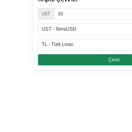
UST
Çevir