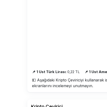
📌 1 Ust Türk Lirası:
0,22 TL
📌 1 Ust Ame
💵 Aşağıdaki Kripto Çeviriciyi kullanarak i
ekranlarını incelemeyi unutmayın.
Kripto Çevirici