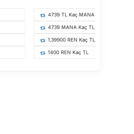
4739 
4739 
1.3990
1400 R