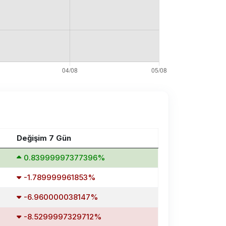
Değişim 7 Gün
0.83999997377396%
-1.789999961853%
-6.960000038147%
-8.5299997329712%