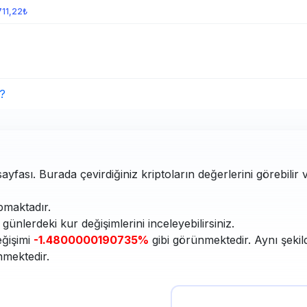
711,22₺
?
yfası. Burada çevirdiğiniz kriptoların değerlerini görebilir 
maktadır.
ünlerdeki kur değişimlerini inceleyebilirsiniz.
eğişimi
-1.4800000190735%
gibi görünmektedir. Aynı şekil
nmektedir.