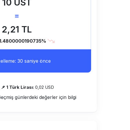
10 UST
=
2,21 TL
-1.4800000190735%
lleme: 30 saniye önce
📌 1 Türk Lirası:
0,02 USD
Geçmiş günlerdeki değerler için bilgi