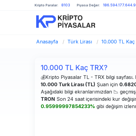
8103
186.594.177.644.
Kripto Paralar:
Piyasa Değer:
Anasayfa
/
Türk Lirası
/
10.000 TL Kaç
10.000 TL Kaç TRX?
💰Kripto Piyasalar TL - TRX bilgi sayfası. 
10.000 Turk Lirası (TL)
Şuan için
0.682
Aşağıdaki bilgi ekranlarımızdan 📉 geçmiş g
TRON
Son 24 saat içerisindeki kur değiş
0.95999997854233%
gibi değişim izlen