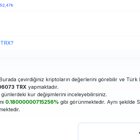
952,47₺
 TRX?
Burada çevirdiğiniz kriptoların değerlerini görebilir ve Türk 
06073
TRX
yapmaktadır.
ünlerdeki kur değişimlerini inceleyebilirsiniz.
imi
0.18000000715256%
gibi görünmektedir. Aynı şekilde S
mektedir.