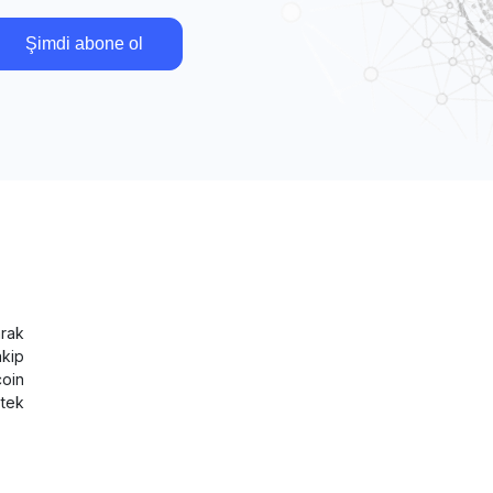
Şimdi abone ol
rak
akip
coin
tek