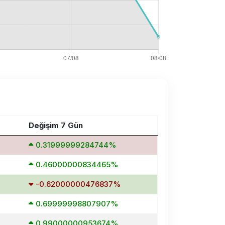
Değişim 7 Gün
0.31999999284744%
0.46000000834465%
-0.62000000476837%
0.69999998807907%
0.99000000953674%