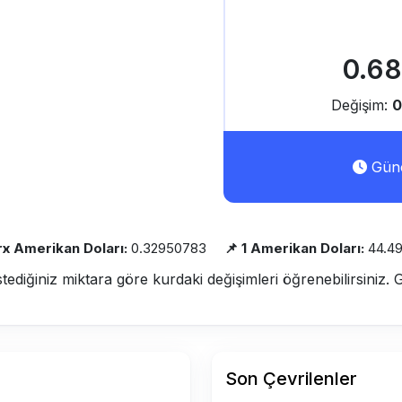
0.6
Değişim:
0
Günc
Trx Amerikan Doları:
0.32950783
📌 1 Amerikan Doları:
44.4
stediğiniz miktara göre kurdaki değişimleri öğrenebilirsiniz. 
Son Çevrilenler