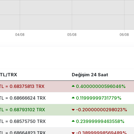
 TL/TRX
Değişim 24 Saat
TL = 0.68375813 TRX
0.40000000596046%
TL = 0.68666624 TRX
0.11999999731779%
TL = 0.68793102 TRX
-0.20000000298023%
TL = 0.68575750 TRX
0.23999999463558%
TL = 0.68664823 TRX
-0.38999998569489%