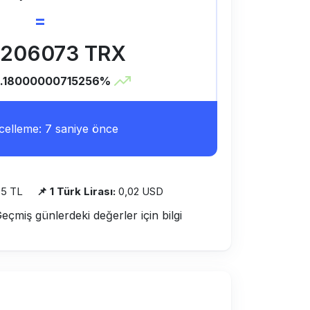
=
8206073 TRX
.18000000715256%
elleme: 7 saniye önce
95 TL
📌 1 Türk Lirası:
0,02 USD
Geçmiş günlerdeki değerler için bilgi