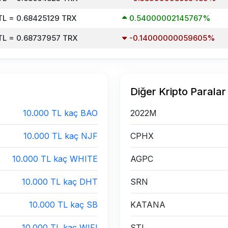
TL = 0.68425129 TRX
0.54000002145767%
TL = 0.68737957 TRX
-0.14000000059605%
Diğer Kripto Paralar
10.000 TL kaç BAO
2022M
10.000 TL kaç NJF
CPHX
10.000 TL kaç WHITE
AGPC
10.000 TL kaç DHT
SRN
10.000 TL kaç SB
KATANA
10.000 TL kaç WIFI
STI