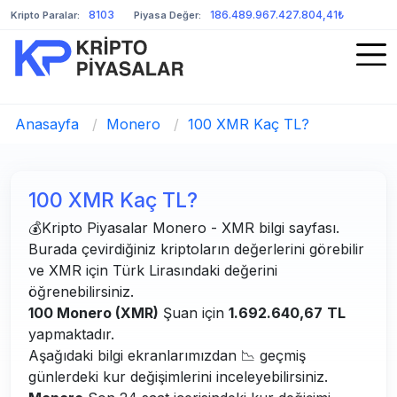
8103
186.489.967.427.804,41₺
Kripto Paralar:
Piyasa Değer:
Anasayfa
/
Monero
/
100 XMR Kaç TL?
100 XMR Kaç TL?
💰Kripto Piyasalar Monero - XMR bilgi sayfası.
Burada çevirdiğiniz kriptoların değerlerini görebilir
ve XMR için Türk Lirasındaki değerini
öğrenebilirsiniz.
100 Monero (XMR)
Şuan için
1.692.640,67
TL
yapmaktadır.
Aşağıdaki bilgi ekranlarımızdan 📉 geçmiş
günlerdeki kur değişimlerini inceleyebilirsiniz.