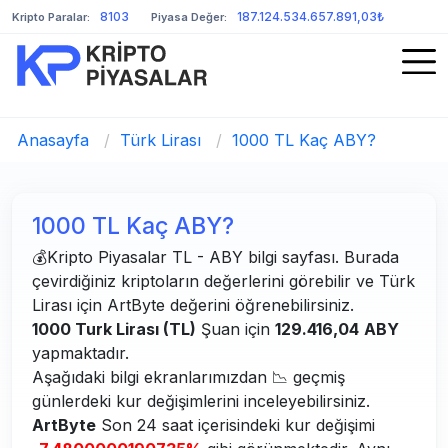
8103
187.124.534.657.891,03₺
Kripto Paralar:
Piyasa Değer:
Anasayfa
/
Türk Lirası
/
1000 TL Kaç ABY?
1000 TL Kaç ABY?
💰Kripto Piyasalar TL - ABY bilgi sayfası. Burada
çevirdiğiniz kriptoların değerlerini görebilir ve Türk
Lirası için ArtByte değerini öğrenebilirsiniz.
1000 Turk Lirası (TL)
Şuan için
129.416,04
ABY
yapmaktadır.
Aşağıdaki bilgi ekranlarımızdan 📉 geçmiş
günlerdeki kur değişimlerini inceleyebilirsiniz.
ArtByte
Son 24 saat içerisindeki kur değişimi