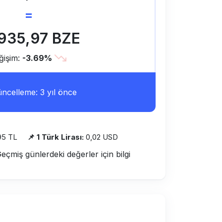
=
.935,97 BZE
ğişim:
-3.69%
ncelleme: 3 yıl önce
95 TL
📌 1 Türk Lirası:
0,02 USD
Geçmiş günlerdeki değerler için bilgi