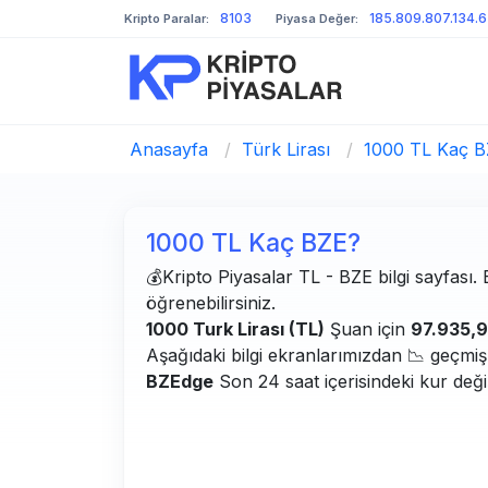
8103
185.809.807.134.
Kripto Paralar:
Piyasa Değer:
Anasayfa
/
Türk Lirası
/
1000 TL Kaç 
1000 TL Kaç BZE?
💰Kripto Piyasalar TL - BZE bilgi sayfası. 
öğrenebilirsiniz.
1000 Turk Lirası (TL)
Şuan için
97.935,
Aşağıdaki bilgi ekranlarımızdan 📉 geçmiş g
BZEdge
Son 24 saat içerisindeki kur değ