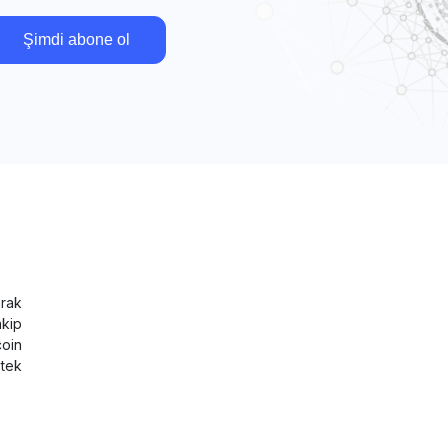
Şimdi abone ol
rak
akip
coin
tek