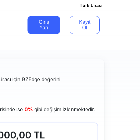
Türk Lirası
Giriş
Kayıt
Yap
Ol
Lirası için BZEdge değerini
risinde ise
0%
gibi değişim izlenmektedir.
.000,00 TL