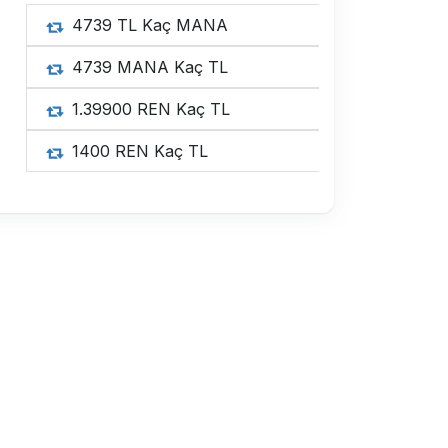
4739 
4739 
1.3990
1400 R