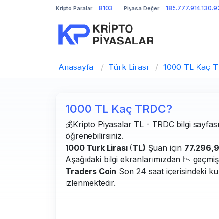
8103
185.777.914.130.
Kripto Paralar:
Piyasa Değer:
Anasayfa
/
Türk Lirası
/
1000 TL Kaç 
1000 TL Kaç TRDC?
💰Kripto Piyasalar TL - TRDC bilgi sayfası.
öğrenebilirsiniz.
1000 Turk Lirası (TL)
Şuan için
77.296,
Aşağıdaki bilgi ekranlarımızdan 📉 geçmiş g
Traders Coin
Son 24 saat içerisindeki ku
izlenmektedir.