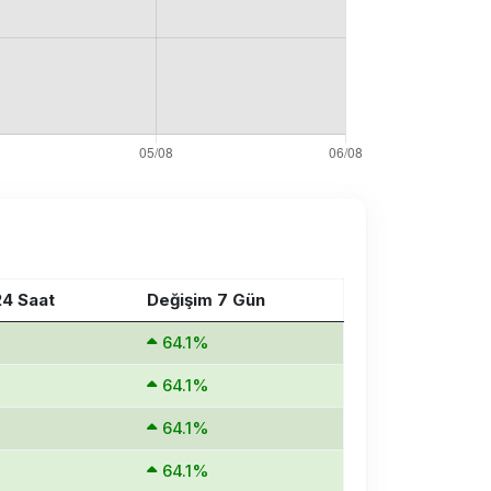
24 Saat
Değişim 7 Gün
64.1%
64.1%
64.1%
64.1%