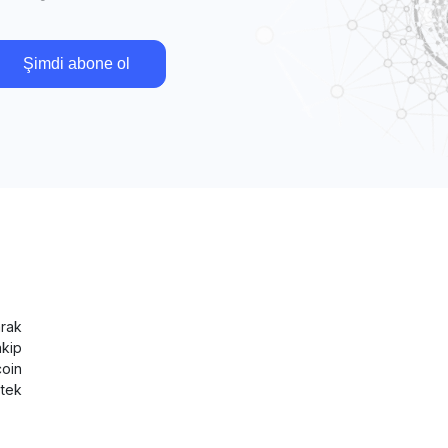
Şimdi abone ol
rak
akip
coin
tek