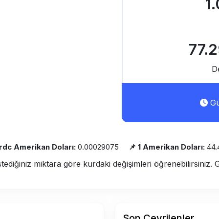
1
77.
D
Gü
Trdc Amerikan Doları:
0.00029075
📌 1 Amerikan Doları:
44.
stediğiniz miktara göre kurdaki değişimleri öğrenebilirsiniz. 
Son Çevrilenler