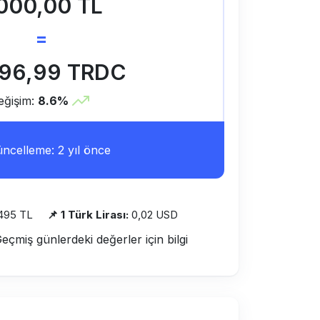
.000,00 TL
=
296,99 TRDC
eğişim:
8.6%
ncelleme: 2 yıl önce
495 TL
📌 1 Türk Lirası:
0,02 USD
Geçmiş günlerdeki değerler için bilgi