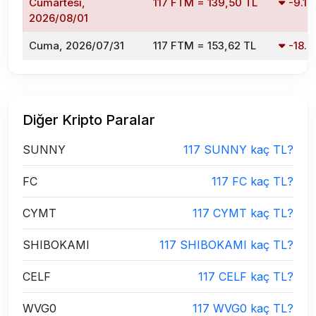
Cumartesi,
117 FTM = 139,50 TL
-9.1
2026/08/01
Cuma, 2026/07/31
117 FTM = 153,62 TL
-18.
Diğer Kripto Paralar
SUNNY
117 SUNNY kaç TL?
FC
117 FC kaç TL?
CYMT
117 CYMT kaç TL?
SHIBOKAMI
117 SHIBOKAMI kaç TL?
CELF
117 CELF kaç TL?
WVG0
117 WVG0 kaç TL?