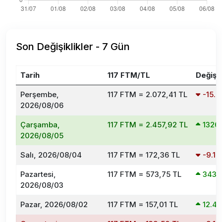
Son Değişiklikler - 7 Gün
Tarih
117 FTM/TL
Değişi
Perşembe,
117 FTM = 2.072,41 TL
-15.
2026/08/06
Çarşamba,
117 FTM = 2.457,92 TL
1326
2026/08/05
Salı, 2026/08/04
117 FTM = 172,36 TL
-9.1
Pazartesi,
117 FTM = 573,75 TL
343.
2026/08/03
Pazar, 2026/08/02
117 FTM = 157,01 TL
12.4