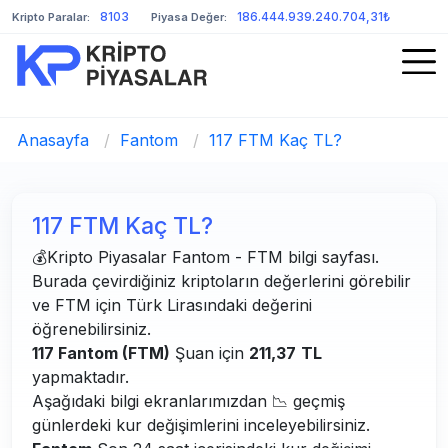
8103
186.444.939.240.704,31₺
Kripto Paralar:
Piyasa Değer:
Anasayfa
/
Fantom
/
117 FTM Kaç TL?
117 FTM Kaç TL?
💰Kripto Piyasalar Fantom - FTM bilgi sayfası.
Burada çevirdiğiniz kriptoların değerlerini görebilir
ve FTM için Türk Lirasındaki değerini
öğrenebilirsiniz.
117 Fantom (FTM)
Şuan için
211,37
TL
yapmaktadır.
Aşağıdaki bilgi ekranlarımızdan 📉 geçmiş
günlerdeki kur değişimlerini inceleyebilirsiniz.