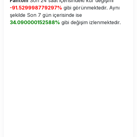
Fantom
Son 24 saat içerisindeki kur değişimi
-91.529998779297%
gibi görünmektedir. Aynı
şekilde Son 7 gün içerisinde ise
34.090000152588%
gibi değişim izlenmektedir.