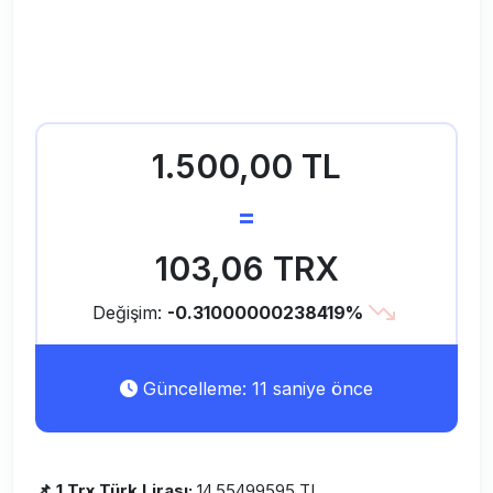
1.500,00 TL
=
103,06 TRX
Değişim:
-0.31000000238419%
Güncelleme: 11 saniye önce
📌 1 Trx Türk Lirası:
14.55499595 TL