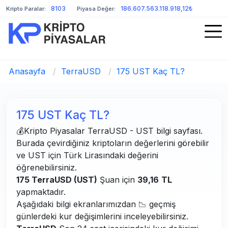
8103
186.607.563.118.918,12₺
Kripto Paralar:
Piyasa Değer:
Anasayfa
/
TerraUSD
/
175 UST Kaç TL?
175 UST Kaç TL?
💰Kripto Piyasalar TerraUSD - UST bilgi sayfası.
Burada çevirdiğiniz kriptoların değerlerini görebilir
ve UST için Türk Lirasındaki değerini
öğrenebilirsiniz.
175 TerraUSD (UST)
Şuan için
39,16
TL
yapmaktadır.
Aşağıdaki bilgi ekranlarımızdan 📉 geçmiş
günlerdeki kur değişimlerini inceleyebilirsiniz.