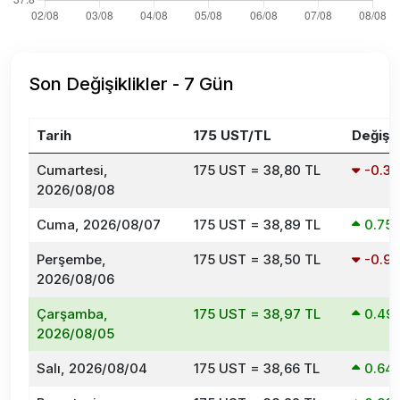
Son Değişiklikler - 7 Gün
Tarih
175 UST/TL
Değişi
Cumartesi,
175 UST = 38,80 TL
-0.3
2026/08/08
Cuma, 2026/08/07
175 UST = 38,89 TL
0.75
Perşembe,
175 UST = 38,50 TL
-0.9
2026/08/06
Çarşamba,
175 UST = 38,97 TL
0.49
2026/08/05
Salı, 2026/08/04
175 UST = 38,66 TL
0.64