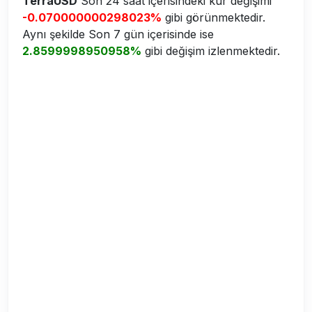
TerraUSD
Son 24 saat içerisindeki kur değişimi
-0.070000000298023%
gibi görünmektedir.
Aynı şekilde Son 7 gün içerisinde ise
2.8599998950958%
gibi değişim izlenmektedir.