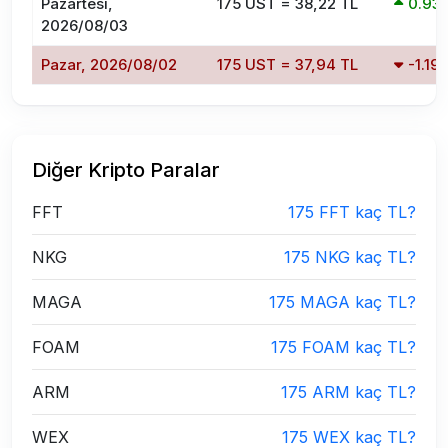
Pazartesi,
175 UST = 38,22 TL
0.93
2026/08/03
Pazar, 2026/08/02
175 UST = 37,94 TL
-1.1
Diğer Kripto Paralar
FFT
175 FFT kaç TL?
NKG
175 NKG kaç TL?
MAGA
175 MAGA kaç TL?
FOAM
175 FOAM kaç TL?
ARM
175 ARM kaç TL?
WEX
175 WEX kaç TL?