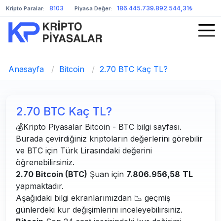
8103
186.445.739.892.544,31₺
Kripto Paralar:
Piyasa Değer:
Anasayfa
/
Bitcoin
/
2.70 BTC Kaç TL?
2.70 BTC Kaç TL?
💰Kripto Piyasalar Bitcoin - BTC bilgi sayfası.
Burada çevirdiğiniz kriptoların değerlerini görebilir
ve BTC için Türk Lirasındaki değerini
öğrenebilirsiniz.
2.70 Bitcoin (BTC)
Şuan için
7.806.956,58
TL
yapmaktadır.
Aşağıdaki bilgi ekranlarımızdan 📉 geçmiş
günlerdeki kur değişimlerini inceleyebilirsiniz.