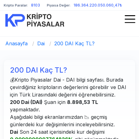
8103
186.364.220.050.060,47₺
Kripto Paralar:
Piyasa Değer:
Anasayfa
/
Dai
/
200 DAI Kaç TL?
200 DAI Kaç TL?
💰Kripto Piyasalar Dai - DAI bilgi sayfası. Burada
çevirdiğiniz kriptoların değerlerini görebilir ve DAI
için Türk Lirasındaki değerini öğrenebilirsiniz.
200 Dai (DAI)
Şuan için
8.898,53
TL
yapmaktadır.
Aşağıdaki bilgi ekranlarımızdan 📉 geçmiş
günlerdeki kur değişimlerini inceleyebilirsiniz.
Dai
Son 24 saat içerisindeki kur değişimi