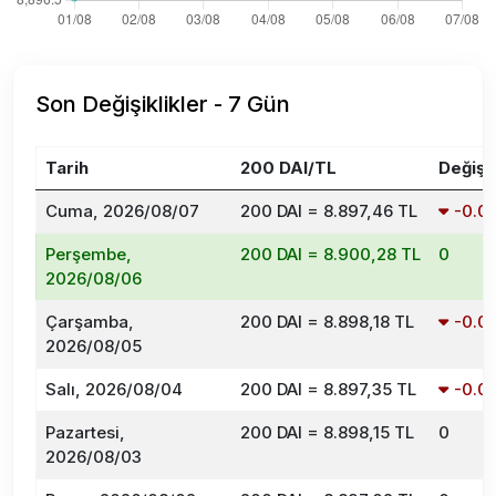
Son Değişiklikler - 7 Gün
Tarih
200 DAI/TL
Değişi
Cuma, 2026/08/07
200 DAI = 8.897,46 TL
-0.
Perşembe,
200 DAI = 8.900,28 TL
0
2026/08/06
Çarşamba,
200 DAI = 8.898,18 TL
-0.
2026/08/05
Salı, 2026/08/04
200 DAI = 8.897,35 TL
-0.
Pazartesi,
200 DAI = 8.898,15 TL
0
2026/08/03