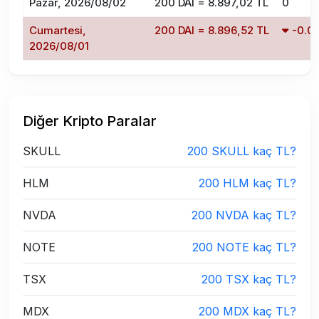
Pazar, 2026/08/02
200 DAI = 8.897,02 TL
0
Cumartesi,
200 DAI = 8.896,52 TL
-0.0
2026/08/01
Diğer Kripto Paralar
SKULL
200 SKULL kaç TL?
HLM
200 HLM kaç TL?
NVDA
200 NVDA kaç TL?
NOTE
200 NOTE kaç TL?
TSX
200 TSX kaç TL?
MDX
200 MDX kaç TL?