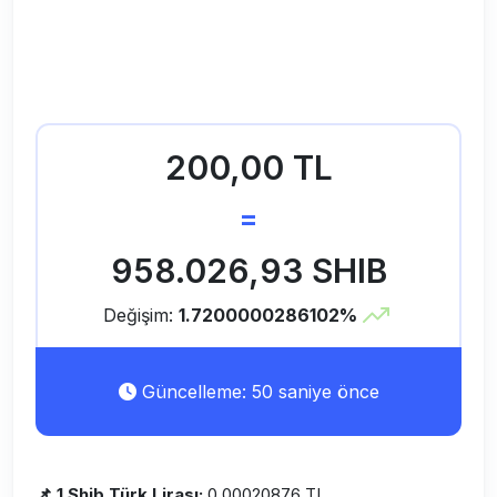
200,00 TL
=
958.026,93 SHIB
Değişim:
1.7200000286102%
Güncelleme: 50 saniye önce
📌 1 Shib Türk Lirası:
0.00020876 TL