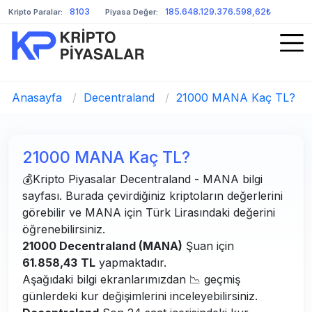
8103
185.648.129.376.598,62₺
Kripto Paralar:
Piyasa Değer:
Anasayfa
/
Decentraland
/
21000 MANA Kaç TL?
21000 MANA Kaç TL?
💰Kripto Piyasalar Decentraland - MANA bilgi
sayfası. Burada çevirdiğiniz kriptoların değerlerini
görebilir ve MANA için Türk Lirasındaki değerini
öğrenebilirsiniz.
21000 Decentraland (MANA)
Şuan için
61.858,43
TL
yapmaktadır.
Aşağıdaki bilgi ekranlarımızdan 📉 geçmiş
günlerdeki kur değişimlerini inceleyebilirsiniz.