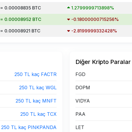
 = 0.00008835 BTC
1.2799999713898%
 = 0.00008952 BTC
-0.18000000715256%
 = 0.00008921 BTC
-2.8199999332428%
Diğer Kripto Paralar
250 TL kaç FACTR
FGD
250 TL kaç WGL
DOPM
250 TL kaç MNFT
VIDYA
250 TL kaç TCX
PAA
250 TL kaç PINKPANDA
LET