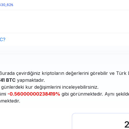
630,62₺
TC?
urada çevirdiğiniz kriptoların değerlerini görebilir ve Türk Li
41
BTC
yapmaktadır.
ünlerdeki kur değişimlerini inceleyebilirsiniz.
şimi
-0.56000000238419%
gibi görünmektedir. Aynı şekild
nmektedir.
2