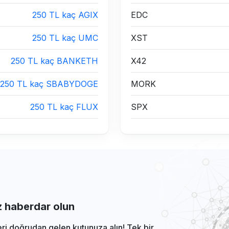
250 TL kaç AGIX
EDC
250 TL kaç UMC
XST
250 TL kaç BANKETH
X42
250 TL kaç SBABYDOGE
MORK
250 TL kaç FLUX
SPX
iz haberdar olun
eri doğrudan gelen kutunuza alın! Tek bir