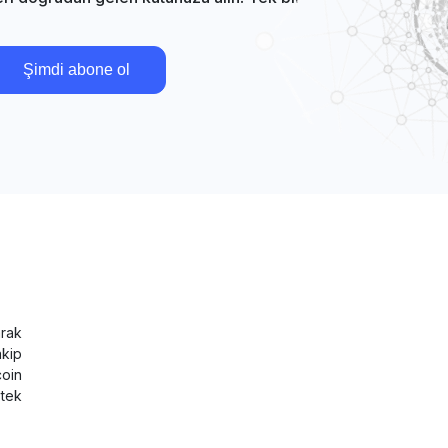
Şimdi abone ol
rak
akip
coin
tek