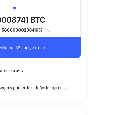
=
0008741 BTC
0.56000000238419%
lleme: 53 saniye önce
ları:
44.495 TL
Geçmiş günlerdeki değerler için bilgi