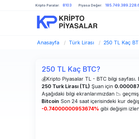
8103
185.749.389.228.
Kripto Paralar:
Piyasa Değer:
Anasayfa
/
Türk Lirası
/
250 TL Kaç B
250 TL Kaç BTC?
💰Kripto Piyasalar TL - BTC bilgi sayfası. B
250 Turk Lirası (TL)
Şuan için
0.000087
Aşağıdaki bilgi ekranlarımızdan 📉 geçmiş g
Bitcoin
Son 24 saat içerisindeki kur deği
-0.74000000953674%
gibi değişim izle