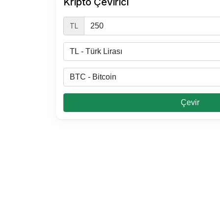
Kripto Çevirici
TL
Çevir