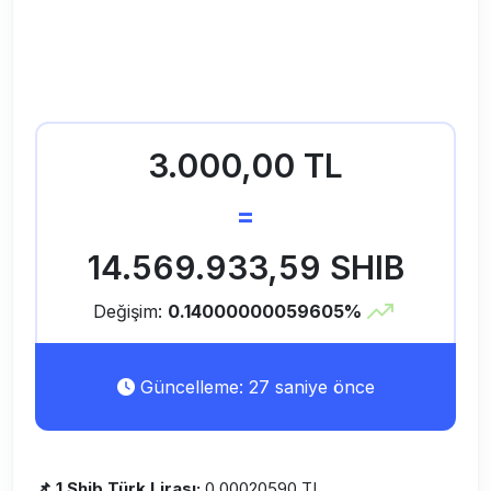
3.000,00 TL
=
14.569.933,59 SHIB
Değişim:
0.14000000059605%
Güncelleme: 27 saniye önce
📌 1 Shib Türk Lirası:
0.00020590 TL