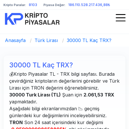
8103
186.110.528.217.436,88₺
Kripto Paralar:
Piyasa Değer:
Anasayfa
/
Türk Lirası
/
30000 TL Kaç TRX?
30000 TL Kaç TRX?
💰Kripto Piyasalar TL - TRX bilgi sayfası. Burada
çevirdiğiniz kriptoların değerlerini görebilir ve Türk
Lirası için TRON değerini öğrenebilirsiniz.
30000 Turk Lirası (TL)
Şuan için
2.061,53
TRX
yapmaktadır.
Aşağıdaki bilgi ekranlarımızdan 📉 geçmiş
günlerdeki kur değişimlerini inceleyebilirsiniz.
TRON
Son 24 saat içerisindeki kur değişimi