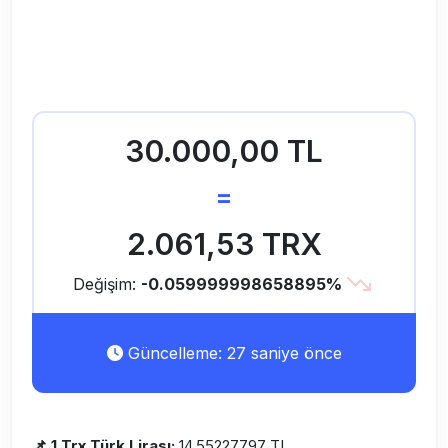
30.000,00 TL
=
2.061,53 TRX
Değişim:
-0.059999998658895%
Güncelleme: 27 saniye önce
📌 1 Trx Türk Lirası:
14.55227797 TL