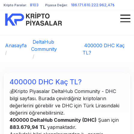
8103
186.171.610.222.962,47₺
Kripto Paralar:
Piyasa Değer:
DeltaHub
Anasayfa
400000 DHC Kaç
Community
/
TL?
/
400000 DHC Kaç TL?
💰Kripto Piyasalar DeltaHub Community - DHC
bilgi sayfası. Burada çevirdiğiniz kriptoların
değerlerini görebilir ve DHC için Türk Lirasındaki
değerini öğrenebilirsiniz.
400000 DeltaHub Community (DHC)
Şuan için
883.679,94
TL
yapmaktadır.