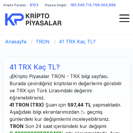
8103
185.549.714.768.064,88₺
Kripto Paralar:
Piyasa Değer:
Anasayfa
/
TRON
/
41 TRX Kaç TL?
41 TRX Kaç TL?
💰Kripto Piyasalar TRON - TRX bilgi sayfası.
Burada çevirdiğiniz kriptoların değerlerini görebilir
ve TRX için Türk Lirasındaki değerini
öğrenebilirsiniz.
41 TRON (TRX)
Şuan için
597,44
TL
yapmaktadır.
Aşağıdaki bilgi ekranlarımızdan 📉 geçmiş
günlerdeki kur değişimlerini inceleyebilirsiniz.
TRON
Son 24 saat içerisindeki kur değişimi