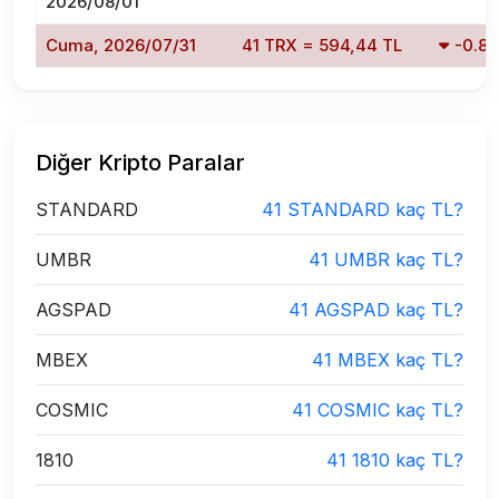
2026/08/01
Cuma, 2026/07/31
41 TRX = 594,44 TL
-0.8
Diğer Kripto Paralar
STANDARD
41 STANDARD kaç TL?
UMBR
41 UMBR kaç TL?
AGSPAD
41 AGSPAD kaç TL?
MBEX
41 MBEX kaç TL?
COSMIC
41 COSMIC kaç TL?
1810
41 1810 kaç TL?