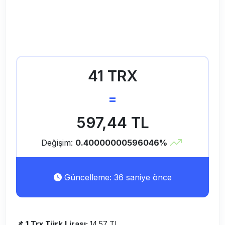
41 TRX
=
597,44 TL
Değişim:
0.40000000596046%
Güncelleme: 36 saniye önce
📌 1 Trx Türk Lirası:
14,57 TL