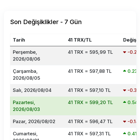
Son Değişiklikler - 7 Gün
Tarih
41 TRX/TL
Değişi
Perşembe,
41 TRX = 595,99 TL
-0.2
2026/08/06
Çarşamba,
41 TRX = 597,88 TL
0.23
2026/08/05
Salı, 2026/08/04
41 TRX = 597,10 TL
-0.3
Pazartesi,
41 TRX = 599,20 TL
0.54
2026/08/03
Pazar, 2026/08/02
41 TRX = 596,47 TL
-0.1
Cumartesi,
41 TRX = 597,31 TL
0.41