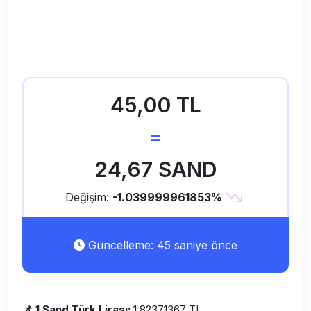
45,00 TL
=
24,67 SAND
Değişim:
-1.039999961853%
Güncelleme: 45 saniye önce
📌 1 Sand Türk Lirası:
1.82371367 TL