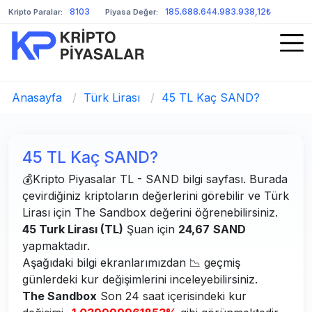
8103
185.688.644.983.938,12₺
Kripto Paralar:
Piyasa Değer:
Anasayfa
/
Türk Lirası
/
45 TL Kaç SAND?
45 TL Kaç SAND?
💰Kripto Piyasalar TL - SAND bilgi sayfası. Burada
çevirdiğiniz kriptoların değerlerini görebilir ve Türk
Lirası için The Sandbox değerini öğrenebilirsiniz.
45 Turk Lirası (TL)
Şuan için
24,67
SAND
yapmaktadır.
Aşağıdaki bilgi ekranlarımızdan 📉 geçmiş
günlerdeki kur değişimlerini inceleyebilirsiniz.
The Sandbox
Son 24 saat içerisindeki kur