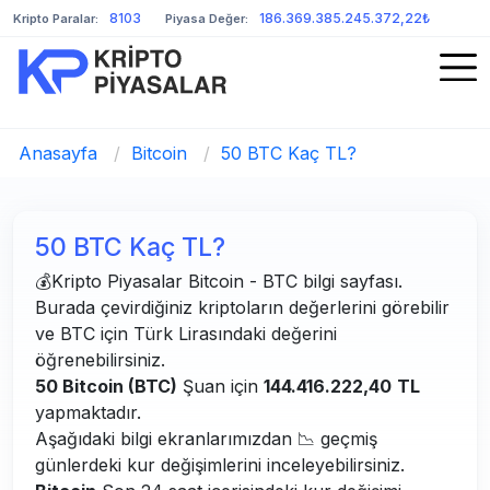
8103
186.369.385.245.372,22₺
Kripto Paralar:
Piyasa Değer:
Anasayfa
/
Bitcoin
/
50 BTC Kaç TL?
50 BTC Kaç TL?
💰Kripto Piyasalar Bitcoin - BTC bilgi sayfası.
Burada çevirdiğiniz kriptoların değerlerini görebilir
ve BTC için Türk Lirasındaki değerini
öğrenebilirsiniz.
50 Bitcoin (BTC)
Şuan için
144.416.222,40
TL
yapmaktadır.
Aşağıdaki bilgi ekranlarımızdan 📉 geçmiş
günlerdeki kur değişimlerini inceleyebilirsiniz.