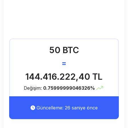
50 BTC
=
144.416.222,40 TL
Değişim:
0.75999999046326%
Güncelleme: 26 saniye önce