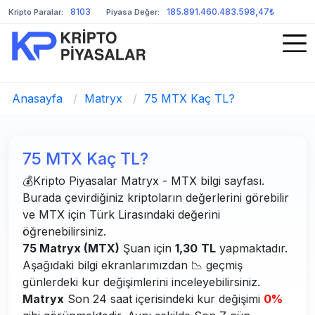
8103
185.891.460.483.598,47₺
Kripto Paralar:
Piyasa Değer:
Anasayfa
/
Matryx
/
75 MTX Kaç TL?
75 MTX Kaç TL?
💰Kripto Piyasalar Matryx - MTX bilgi sayfası.
Burada çevirdiğiniz kriptoların değerlerini görebilir
ve MTX için Türk Lirasındaki değerini
öğrenebilirsiniz.
75 Matryx (MTX)
Şuan için
1,30
TL
yapmaktadır.
Aşağıdaki bilgi ekranlarımızdan 📉 geçmiş
günlerdeki kur değişimlerini inceleyebilirsiniz.
Matryx
Son 24 saat içerisindeki kur değişimi
0%