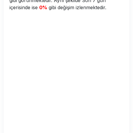
gibi görünmektedir. Aynı şekilde Son 7 gün
içerisinde ise
0%
gibi değişim izlenmektedir.