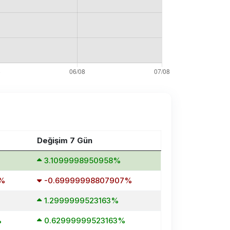
Değişim 7 Gün
%
3.1099998950958%
8%
-0.69999998807907%
1.2999999523163%
%
0.62999999523163%