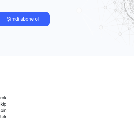
Şimdi abone ol
rak
akip
coin
tek