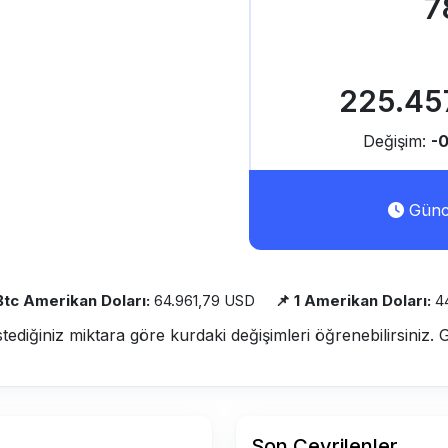
7
225.45
Değişim:
-
Günce
 Btc Amerikan Doları:
64.961,79 USD
📌 1 Amerikan Doları:
4
stediğiniz miktara göre kurdaki değişimleri öğrenebilirsiniz. 
Son Çevrilenler