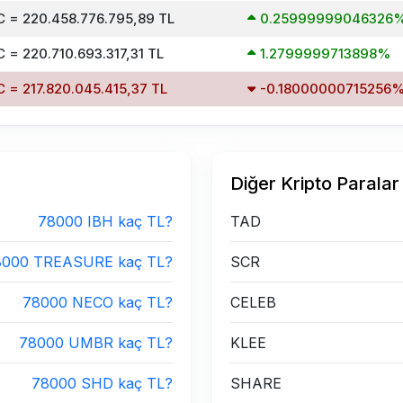
 = 220.458.776.795,89 TL
0.25999999046326
 = 220.710.693.317,31 TL
1.2799999713898%
 = 217.820.045.415,37 TL
-0.18000000715256
Diğer Kripto Paralar
78000 IBH kaç TL?
TAD
8000 TREASURE kaç TL?
SCR
78000 NECO kaç TL?
CELEB
78000 UMBR kaç TL?
KLEE
78000 SHD kaç TL?
SHARE