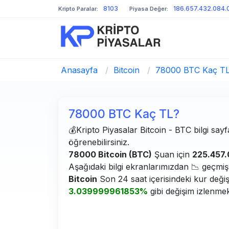
8103
186.657.432.084.
Kripto Paralar:
Piyasa Değer:
Anasayfa
/
Bitcoin
/
78000 BTC Kaç T
78000 BTC Kaç TL?
💰Kripto Piyasalar Bitcoin - BTC bilgi sayf
öğrenebilirsiniz.
78000 Bitcoin (BTC)
Şuan için
225.457.
Aşağıdaki bilgi ekranlarımızdan 📉 geçmiş g
Bitcoin
Son 24 saat içerisindeki kur deği
3.039999961853%
gibi değişim izlenmek