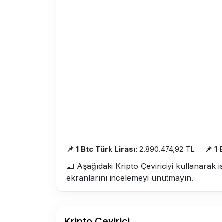
📌 1 Btc Türk Lirası:
2.890.474,92 TL
📌 1
💵 Aşağıdaki Kripto Çeviriciyi kullanarak i
ekranlarını incelemeyi unutmayın.
Kripto Çevirici