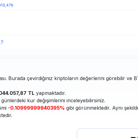
013,47₺
L?
ası. Burada çevirdiğiniz kriptoların değerlerini görebilir ve 
044.057,87
TL
yapmaktadır.
ünlerdeki kur değişimlerini inceleyebilirsiniz.
şimi
-0.10999999940395%
gibi görünmektedir. Aynı şekild
tedir.