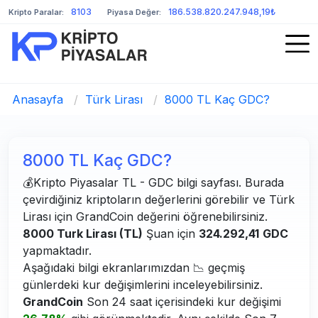
8103
186.538.820.247.948,19₺
Kripto Paralar:
Piyasa Değer:
Anasayfa
/
Türk Lirası
/
8000 TL Kaç GDC?
8000 TL Kaç GDC?
💰Kripto Piyasalar TL - GDC bilgi sayfası. Burada
çevirdiğiniz kriptoların değerlerini görebilir ve Türk
Lirası için GrandCoin değerini öğrenebilirsiniz.
8000 Turk Lirası (TL)
Şuan için
324.292,41
GDC
yapmaktadır.
Aşağıdaki bilgi ekranlarımızdan 📉 geçmiş
günlerdeki kur değişimlerini inceleyebilirsiniz.
GrandCoin
Son 24 saat içerisindeki kur değişimi