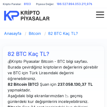
8103
186.527.894.053.211,97₺
Kripto Paralar:
Piyasa Değer:
Anasayfa
/
Bitcoin
/
82 BTC Kaç TL?
82 BTC Kaç TL?
💰Kripto Piyasalar Bitcoin - BTC bilgi sayfası.
Burada çevirdiğiniz kriptoların değerlerini görebilir
ve BTC için Türk Lirasındaki değerini
öğrenebilirsiniz.
82 Bitcoin (BTC)
Şuan için
237.058.130,37
TL
yapmaktadır.
Aşağıdaki bilgi ekranlarımızdan 📉 geçmiş
günlerdeki kur değişimlerini inceleyebilirsiniz.