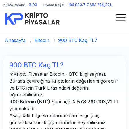
8103
185.903.717.683.744,22₺
Kripto Paralar:
Piyasa Değer:
Anasayfa
/
Bitcoin
/
900 BTC Kaç TL?
900 BTC Kaç TL?
💰Kripto Piyasalar Bitcoin - BTC bilgi sayfası.
Burada çevirdiğiniz kriptoların değerlerini görebilir
ve BTC için Türk Lirasındaki değerini
öğrenebilirsiniz.
900 Bitcoin (BTC)
Şuan için
2.578.760.103,21
TL
yapmaktadır.
Aşağıdaki bilgi ekranlarımızdan 📉 geçmiş
günlerdeki kur değişimlerini inceleyebilirsiniz.