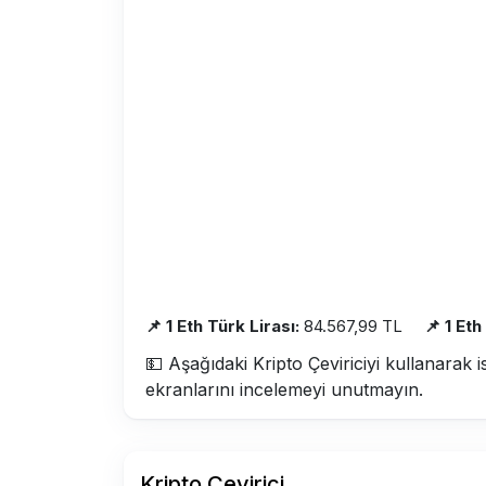
📌 1 Eth Türk Lirası:
84.567,99 TL
📌 1 Et
💵 Aşağıdaki Kripto Çeviriciyi kullanarak i
ekranlarını incelemeyi unutmayın.
Kripto Çevirici