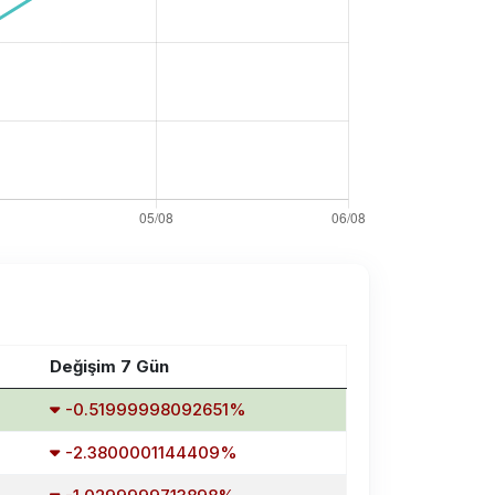
Değişim 7 Gün
-0.51999998092651%
-2.3800001144409%