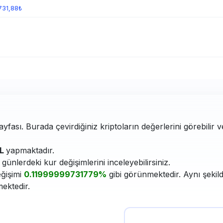
731,88₺
yfası. Burada çevirdiğiniz kriptoların değerlerini görebilir 
TL
yapmaktadır.
ünlerdeki kur değişimlerini inceleyebilirsiniz.
eğişimi
0.11999999731779%
gibi görünmektedir. Aynı şekild
mektedir.