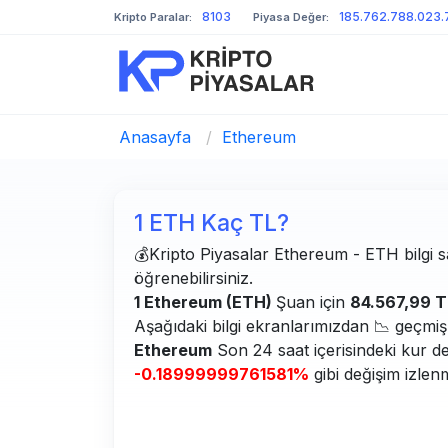
8103
185.762.788.023.
Kripto Paralar:
Piyasa Değer:
Anasayfa
/
Ethereum
1 ETH Kaç TL?
💰Kripto Piyasalar Ethereum - ETH bilgi sa
öğrenebilirsiniz.
1 Ethereum (ETH)
Şuan için
84.567,99 
Aşağıdaki bilgi ekranlarımızdan 📉 geçmiş g
Ethereum
Son 24 saat içerisindeki kur d
-0.18999999761581%
gibi değişim izlen