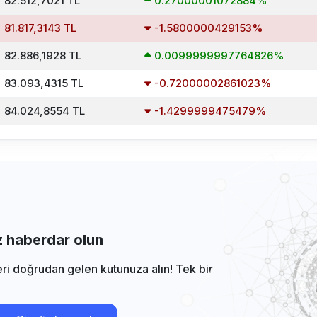
 82.512,7021 TL
0.27000001072884%
 81.817,3143 TL
-1.5800000429153%
= 82.886,1928 TL
0.0099999997764826%
= 83.093,4315 TL
-0.72000002861023%
= 84.024,8554 TL
-1.4299999475479%
iz haberdar olun
eri doğrudan gelen kutunuza alın! Tek bir