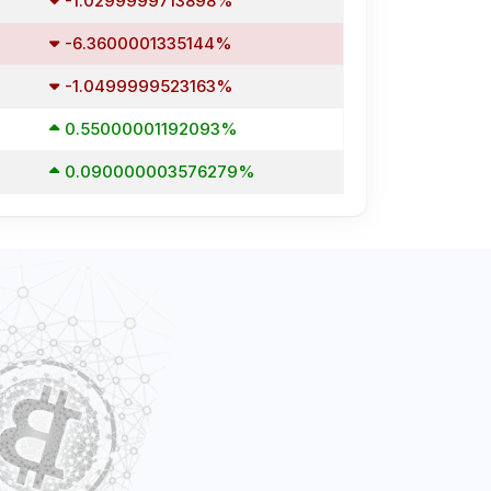
-1.0299999713898%
-6.3600001335144%
-1.0499999523163%
0.55000001192093%
0.090000003576279%