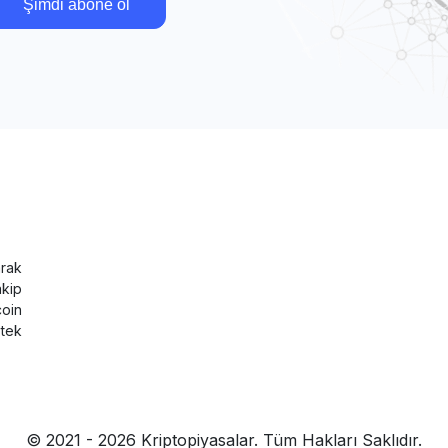
Şimdi abone ol
rak
akip
coin
tek
© 2021 - 2026 Kriptopiyasalar. Tüm Hakları Saklıdır.