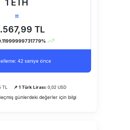
1 ETH
=
.567,99 TL
0.11999999731779%
lleme: 42 saniye önce
5 TL
📌 1 Türk Lirası:
0,02 USD
Geçmiş günlerdeki değerler için bilgi