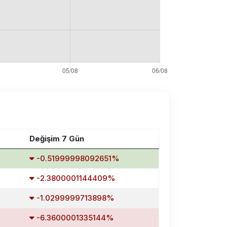
Değişim 7 Gün
-0.51999998092651%
-2.3800001144409%
-1.0299999713898%
-6.3600001335144%