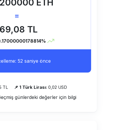
0200000 ETH
=
169,08 TL
0.17000000178814%
lleme: 52 saniye önce
5 TL
📌 1 Türk Lirası:
0,02 USD
Geçmiş günlerdeki değerler için bilgi