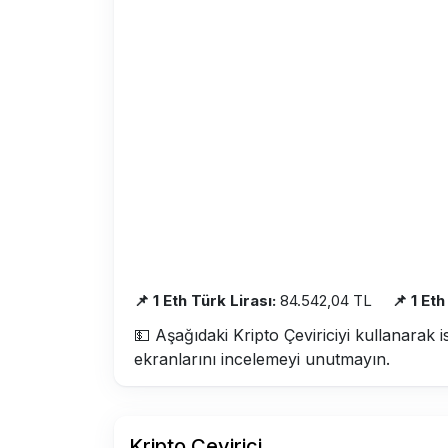
📌 1 Eth Türk Lirası:
84.542,04 TL
📌 1 Et
💵 Aşağıdaki Kripto Çeviriciyi kullanarak i
ekranlarını incelemeyi unutmayın.
Kripto Çevirici