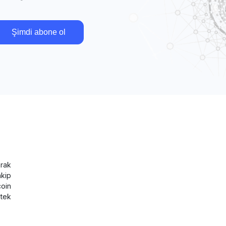
Şimdi abone ol
rak
akip
coin
tek