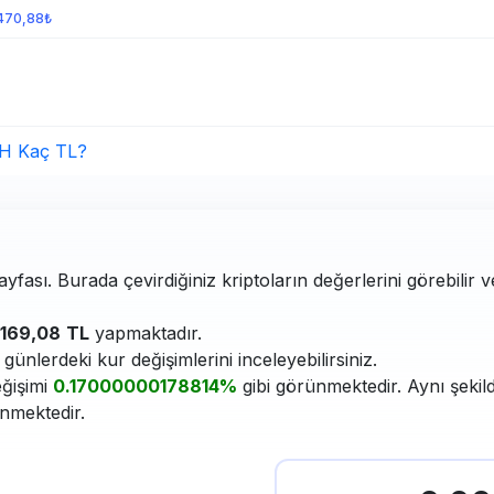
470,88₺
H Kaç TL?
yfası. Burada çevirdiğiniz kriptoların değerlerini görebilir 
169,08
TL
yapmaktadır.
ünlerdeki kur değişimlerini inceleyebilirsiniz.
eğişimi
0.17000000178814%
gibi görünmektedir. Aynı şekil
enmektedir.