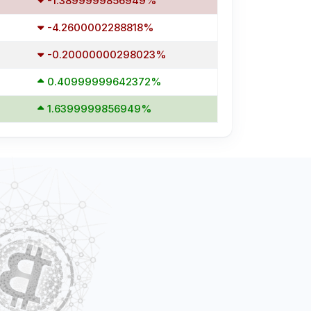
-1.3899999856949%
-4.2600002288818%
-0.20000000298023%
0.40999999642372%
1.6399999856949%