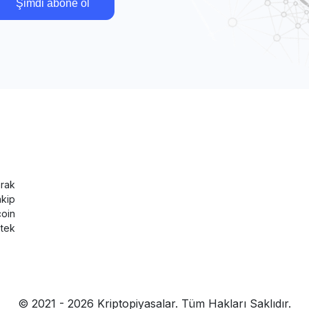
Şimdi abone ol
rak
akip
coin
tek
© 2021 - 2026 Kriptopiyasalar. Tüm Hakları Saklıdır.