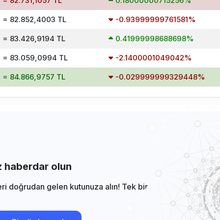
 = 82.731,1057 TL
0.18000000715256%
 = 82.852,4003 TL
-0.93999999761581%
 = 83.426,9194 TL
0.41999998688698%
 = 83.059,0994 TL
-2.1400001049042%
 = 84.866,9757 TL
-0.029999999329448%
iz haberdar olun
eri doğrudan gelen kutunuza alın! Tek bir