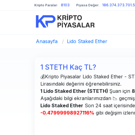
8103
186.374.373.701.
Kripto Paralar:
Piyasa Değer:
Anasayfa
/
Lido Staked Ether
1 STETH Kaç TL?
💰Kripto Piyasalar Lido Staked Ether - STE
Lirasındaki değerini öğrenebilirsiniz.
1 Lido Staked Ether (STETH)
Şuan için
8
Aşağıdaki bilgi ekranlarımızdan 📉 geçmiş g
Lido Staked Ether
Son 24 saat içerisinde
-0.47999998927116%
gibi değişim izlen