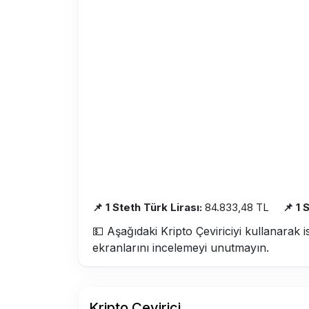
📌 1 Steth Türk Lirası:
84.833,48 TL
📌 1 
💵 Aşağıdaki Kripto Çeviriciyi kullanarak i
ekranlarını incelemeyi unutmayın.
Kripto Çevirici