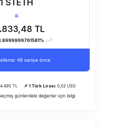
1 STETH
=
.833,48 TL
1.8999999761581%
lleme: 48 saniye önce
4.495 TL
📌 1 Türk Lirası:
0,02 USD
Geçmiş günlerdeki değerler için bilgi