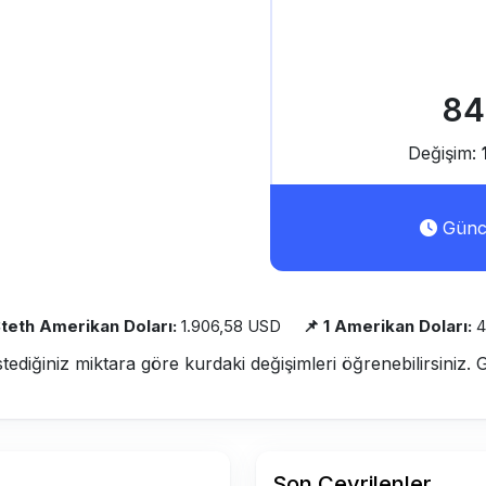
84
Değişim:
Günce
Steth Amerikan Doları:
1.906,58 USD
📌 1 Amerikan Doları:
4
stediğiniz miktara göre kurdaki değişimleri öğrenebilirsiniz. 
Son Çevrilenler